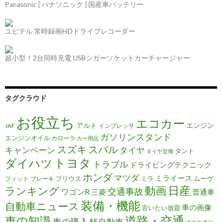
Panasonic [ パナソニック ] 国産車バッテリー
ユピテル 常時録画HDドライブレコーダー
超小型！2台同時充電 USBシガーソケットカーチャージャー
タグクラウド
お役立ち
エコカー
アルト
エンジン
JAF
インプレッサ
ガソリンスタンド
エンジンオイル
カローラ
カー用品
スズキ
スバル
キャンペーン
タイヤ
タント
タイヤ交換
トヨタ
ダイハツ
トラブル
ドライビングテクニック
ホンダ
マツダ
ミライース
プリウス
ミラ
ムーヴ
フィット
ブレーキ
日産
動画
ランキング
交通事故
ワゴンR
三菱
普通車
装備・機能
自動車ニュース
車の画像
言いたい放題
道路・交通
車の知識
車の購入
軽自動車