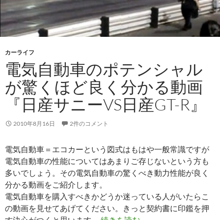
カーライフ
電気自動車のポテンシャル
が驚くほど良く分かる動画
『日産サニーVS日産GT-R』
2010年8月16日
2件のコメント
電気自動車＝エコカーという図式はもはや一般常識ですが
電気自動車の性能についてはあまりご存じないという方も
多いでしょう。その電気自動車の驚くべき動力性能が良く
分かる動画をご紹介します。
電気自動車を購入すべきかどうか迷っている人がいたらこ
の動画を見せてあげてください。きっと契約書に印鑑を押
す決心がつくと思います。
続きを読む
→