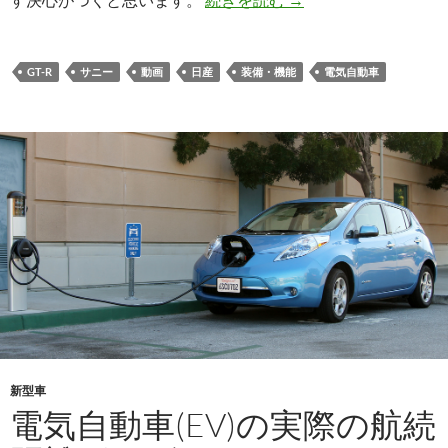
GT-R
サニー
動画
日産
装備・機能
電気自動車
新型車
電気自動車(EV)の実際の航続