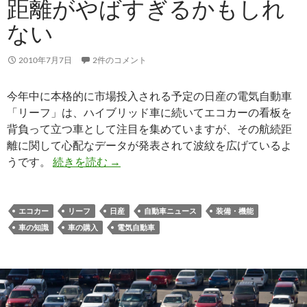
距離がやばすぎるかもしれ
ない
2010年7月7日
2件のコメント
今年中に本格的に市場投入される予定の日産の電気自動車
「リーフ」は、ハイブリッド車に続いてエコカーの看板を
背負って立つ車として注目を集めていますが、その航続距
離に関して心配なデータが発表されて波紋を広げているよ
うです。
続きを読む
→
エコカー
リーフ
日産
自動車ニュース
装備・機能
車の知識
車の購入
電気自動車