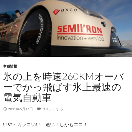
車種情報
氷の上を時速260KMオーバ
ーでかっ飛ばす氷上最速の
電気自動車
2012年6月15日
コメントする
いや～カッコいい！速い！しかもエコ！