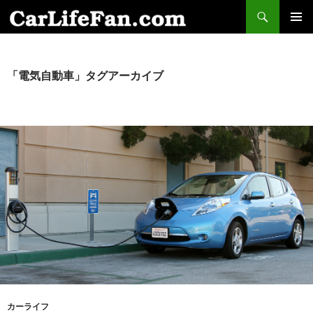
検
索
コ
メインメ
ン
ニュー
テ
ン
「電気自動車」タグアーカイブ
ツ
へ
ス
キ
ッ
プ
カーライフ