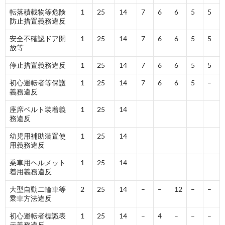
転落積載物等危険
1
25
14
7
6
6
5
5
防止措置義務違反
安全不確認ドア開
1
25
14
7
6
6
5
5
放等
停止措置義務違反
1
25
14
7
6
6
5
5
初心運転者等保護
1
25
14
7
6
6
5
–
義務違反
座席ベルト装着義
1
25
14
務違反
幼児用補助装置使
1
25
14
用義務違反
乗車用ヘルメット
1
25
14
着用義務違反
大型自動二輪車等
2
25
14
–
–
12
–
–
乗車方法違反
初心運転者標識表
1
25
14
–
4
–
–
–
示義務違反