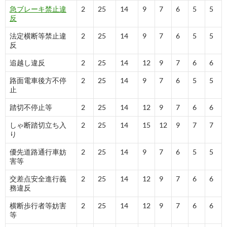
急ブレーキ禁止違
2
25
14
9
7
6
5
5
反
法定横断等禁止違
2
25
14
9
7
6
5
5
反
追越し違反
2
25
14
12
9
7
6
6
路面電車後方不停
2
25
14
9
7
6
5
5
止
踏切不停止等
2
25
14
12
9
7
6
6
しゃ断踏切立ち入
2
25
14
15
12
9
7
7
り
優先道路通行車妨
2
25
14
9
7
6
5
5
害等
交差点安全進行義
2
25
14
12
9
7
6
6
務違反
横断歩行者等妨害
2
25
14
12
9
7
6
6
等