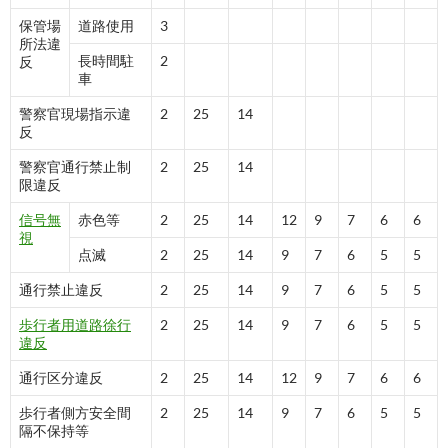
保管場
道路使用
3
所法違
長時間駐
2
反
車
警察官現場指示違
2
25
14
反
警察官通行禁止制
2
25
14
限違反
信号無
赤色等
2
25
14
12
9
7
6
6
視
点滅
2
25
14
9
7
6
5
5
通行禁止違反
2
25
14
9
7
6
5
5
歩行者用道路徐行
2
25
14
9
7
6
5
5
違反
通行区分違反
2
25
14
12
9
7
6
6
歩行者側方安全間
2
25
14
9
7
6
5
5
隔不保持等