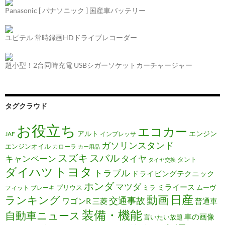
Panasonic [ パナソニック ] 国産車バッテリー
ユピテル 常時録画HDドライブレコーダー
超小型！2台同時充電 USBシガーソケットカーチャージャー
タグクラウド
お役立ち
エコカー
アルト
エンジン
JAF
インプレッサ
ガソリンスタンド
エンジンオイル
カローラ
カー用品
スズキ
スバル
キャンペーン
タイヤ
タント
タイヤ交換
トヨタ
ダイハツ
トラブル
ドライビングテクニック
ホンダ
マツダ
ミライース
プリウス
ミラ
ムーヴ
フィット
ブレーキ
日産
動画
ランキング
交通事故
ワゴンR
三菱
普通車
装備・機能
自動車ニュース
車の画像
言いたい放題