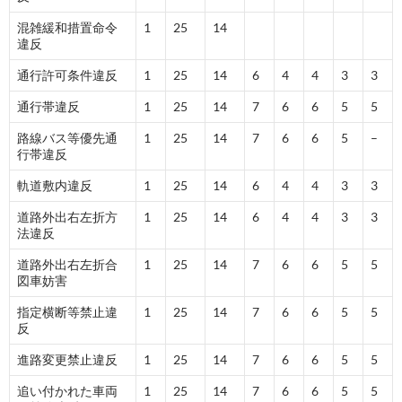
混雑緩和措置命令
1
25
14
違反
通行許可条件違反
1
25
14
6
4
4
3
3
通行帯違反
1
25
14
7
6
6
5
5
路線バス等優先通
1
25
14
7
6
6
5
–
行帯違反
軌道敷内違反
1
25
14
6
4
4
3
3
道路外出右左折方
1
25
14
6
4
4
3
3
法違反
道路外出右左折合
1
25
14
7
6
6
5
5
図車妨害
指定横断等禁止違
1
25
14
7
6
6
5
5
反
進路変更禁止違反
1
25
14
7
6
6
5
5
追い付かれた車両
1
25
14
7
6
6
5
5