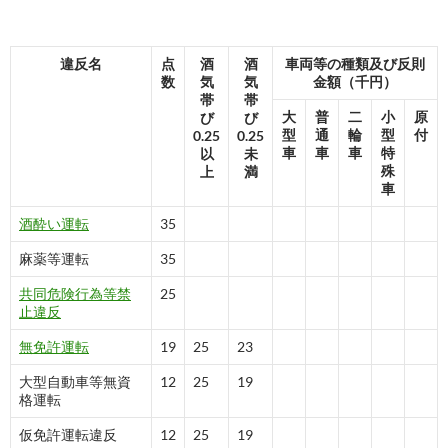
違反名
点
酒
酒
車両等の種類及び反則
数
気
気
金額（千円）
帯
帯
大
普
二
小
原
び
び
型
通
輪
型
付
0.25
0.25
車
車
車
特
以
未
殊
上
満
車
酒酔い運転
35
麻薬等運転
35
共同危険行為等禁
25
止違反
無免許運転
19
25
23
大型自動車等無資
12
25
19
格運転
仮免許運転違反
12
25
19