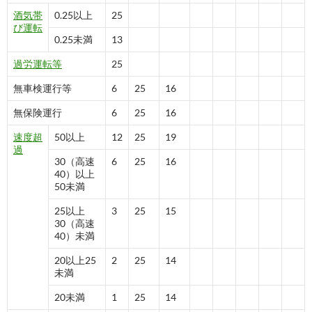
酒気帯
0.25以上
25
び運転
0.25未満
13
過労運転等
25
無車検運行等
6
25
16
無保険運行
6
25
16
速度超
50以上
12
25
19
過
30（高速
6
25
16
40）以上
50未満
25以上
3
25
15
30（高速
40）未満
20以上25
2
25
14
未満
20未満
1
25
14