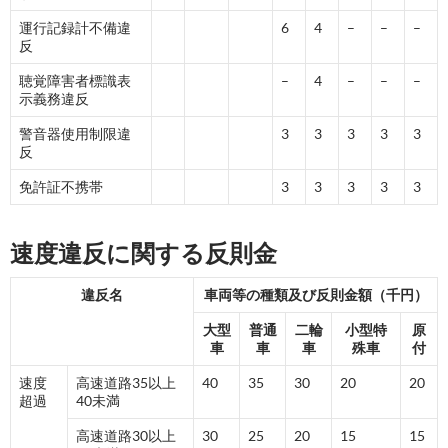
運行記録計不備違
6
4
–
–
–
反
聴覚障害者標識表
–
4
–
–
–
示義務違反
警音器使用制限違
3
3
3
3
3
反
免許証不携帯
3
3
3
3
3
速度違反に関する反則金
違反名
車両等の種類及び反則金額（千円）
大型
普通
二輪
小型特
原
車
車
車
殊車
付
速度
高速道路35以上
40
35
30
20
20
超過
40未満
高速道路30以上
30
25
20
15
15