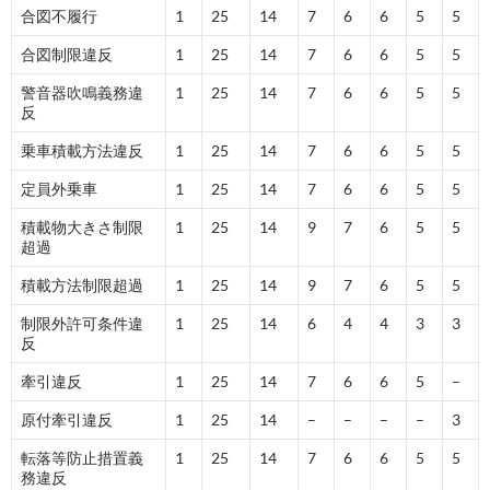
合図不履行
1
25
14
7
6
6
5
5
合図制限違反
1
25
14
7
6
6
5
5
警音器吹鳴義務違
1
25
14
7
6
6
5
5
反
乗車積載方法違反
1
25
14
7
6
6
5
5
定員外乗車
1
25
14
7
6
6
5
5
積載物大きさ制限
1
25
14
9
7
6
5
5
超過
積載方法制限超過
1
25
14
9
7
6
5
5
制限外許可条件違
1
25
14
6
4
4
3
3
反
牽引違反
1
25
14
7
6
6
5
–
原付牽引違反
1
25
14
–
–
–
–
3
転落等防止措置義
1
25
14
7
6
6
5
5
務違反