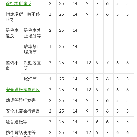
徐行場所違反
2
25
14
9
7
6
5
5
指定場所一時不停
2
25
14
9
7
6
5
5
止等
駐停車
駐停車禁
2
25
14
違反
止場所等
駐車禁止
1
25
14
場所等
整備不
制動装置
2
25
14
12
9
7
6
6
良
等
尾灯等
1
25
14
9
7
6
5
5
安全運転義務違反
2
25
14
12
9
7
6
6
幼児等通行妨害
2
25
14
9
7
6
5
5
安全地帯徐行違反
2
25
14
9
7
6
5
5
騒音運転等
2
25
14
7
6
6
5
5
携帯電話使用等
2
25
14
12
9
7
6
6