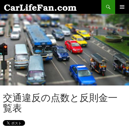
検
索
コ
メインメ
ン
ニュー
テ
ン
ツ
へ
ス
キ
ッ
プ
交通違反の点数と反則金一
覧表