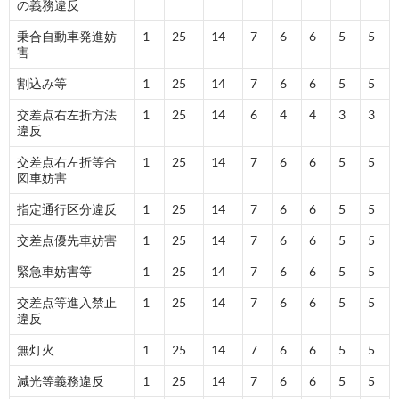
の義務違反
乗合自動車発進妨
1
25
14
7
6
6
5
5
害
割込み等
1
25
14
7
6
6
5
5
交差点右左折方法
1
25
14
6
4
4
3
3
違反
交差点右左折等合
1
25
14
7
6
6
5
5
図車妨害
指定通行区分違反
1
25
14
7
6
6
5
5
交差点優先車妨害
1
25
14
7
6
6
5
5
緊急車妨害等
1
25
14
7
6
6
5
5
交差点等進入禁止
1
25
14
7
6
6
5
5
違反
無灯火
1
25
14
7
6
6
5
5
減光等義務違反
1
25
14
7
6
6
5
5