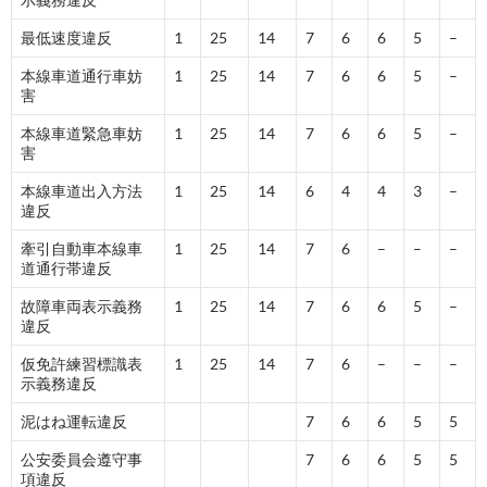
最低速度違反
1
25
14
7
6
6
5
–
本線車道通行車妨
1
25
14
7
6
6
5
–
害
本線車道緊急車妨
1
25
14
7
6
6
5
–
害
本線車道出入方法
1
25
14
6
4
4
3
–
違反
牽引自動車本線車
1
25
14
7
6
–
–
–
道通行帯違反
故障車両表示義務
1
25
14
7
6
6
5
–
違反
仮免許練習標識表
1
25
14
7
6
–
–
–
示義務違反
泥はね運転違反
7
6
6
5
5
公安委員会遵守事
7
6
6
5
5
項違反