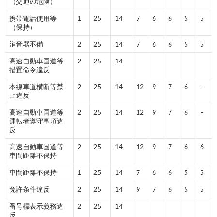
（交通の危険）
携帯電話使用等
1
25
14
7
6
6
5
5
（保持）
消音器不備
2
25
14
7
6
6
5
5
高速自動車国道等
2
25
14
措置命令違反
本線車道横断等禁
2
25
14
12
9
7
6
–
止違反
高速自動車国道等
2
25
14
12
9
7
6
–
運転者遵守事項違
反
高速自動車国道等
2
25
14
12
9
7
6
6
車間距離不保持
車間距離不保持
1
25
14
7
6
6
5
5
免許条件違反
2
25
14
9
7
6
5
5
番号標表示義務違
2
25
14
反