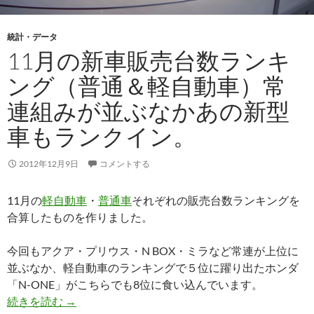
統計・データ
11月の新車販売台数ランキ
ング（普通＆軽自動車）常
連組みが並ぶなかあの新型
車もランクイン。
2012年12月9日
コメントする
11月の
軽自動車
・
普通車
それぞれの販売台数ランキングを
合算したものを作りました。
今回もアクア・プリウス・N BOX・ミラなど常連が上位に
並ぶなか、軽自動車のランキングで５位に躍り出たホンダ
「N-ONE」がこちらでも8位に食い込んでいます。
続きを読む
→