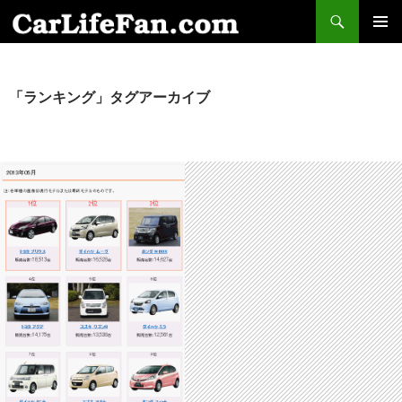
検
索
コ
メインメ
ン
ニュー
テ
ン
「ランキング」タグアーカイブ
ツ
へ
ス
キ
ッ
プ