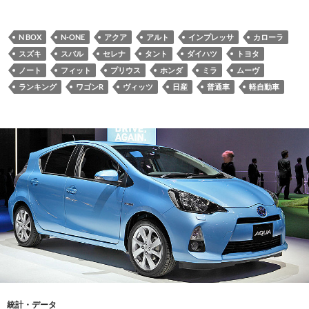
N BOX
N-ONE
アクア
アルト
インプレッサ
カローラ
スズキ
スバル
セレナ
タント
ダイハツ
トヨタ
ノート
フィット
プリウス
ホンダ
ミラ
ムーヴ
ランキング
ワゴンR
ヴィッツ
日産
普通車
軽自動車
統計・データ