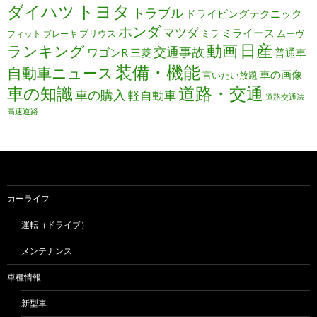
トヨタ
ダイハツ
トラブル
ドライビングテクニック
ホンダ
マツダ
ミライース
プリウス
ミラ
ムーヴ
フィット
ブレーキ
日産
動画
ランキング
交通事故
ワゴンR
三菱
普通車
装備・機能
自動車ニュース
車の画像
言いたい放題
道路・交通
車の知識
車の購入
軽自動車
道路交通法
高速道路
カーライフ
運転（ドライブ）
メンテナンス
車種情報
新型車