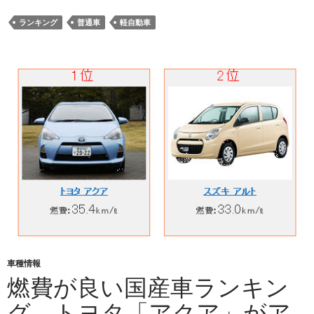
ランキング
普通車
軽自動車
車種情報
燃費が良い国産車ランキン
グ。トヨタ「アクア」がア