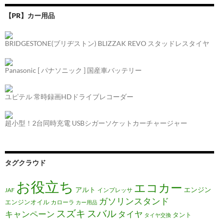
ー
【PR】カー用品
シ
ョ
BRIDGESTONE(ブリヂストン) BLIZZAK REVO スタッドレスタイヤ
ン
Panasonic [ パナソニック ] 国産車バッテリー
ユピテル 常時録画HDドライブレコーダー
超小型！2台同時充電 USBシガーソケットカーチャージャー
タグクラウド
お役立ち
エコカー
アルト
エンジン
JAF
インプレッサ
ガソリンスタンド
エンジンオイル
カローラ
カー用品
スズキ
スバル
キャンペーン
タイヤ
タント
タイヤ交換