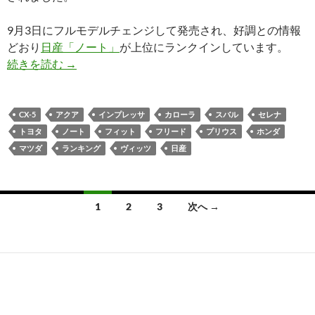
9月3日にフルモデルチェンジして発売され、好調との情報
どおり
日産「ノート」
が上位にランクインしています。
続きを読む
→
CX-5
アクア
インプレッサ
カローラ
スバル
セレナ
トヨタ
ノート
フィット
フリード
プリウス
ホンダ
マツダ
ランキング
ヴィッツ
日産
投
1
2
3
次へ →
稿
ナ
ビ
ゲ