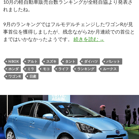
10月の軽自動車販売台数ランキングが全軽自協より発表さ
れましたね。
9月のランキングではフルモデルチェンジしたワゴンRが見
事首位を獲得しましたが、残念ながら2か月連続での首位と
まではいかなかったようです。
続きを読む
→
N BOX
アルト
スズキ
タント
ダイハツ
パレット
ホンダ
ミラ
モコ
ライフ
ランキング
ルークス
ワゴンR
日産