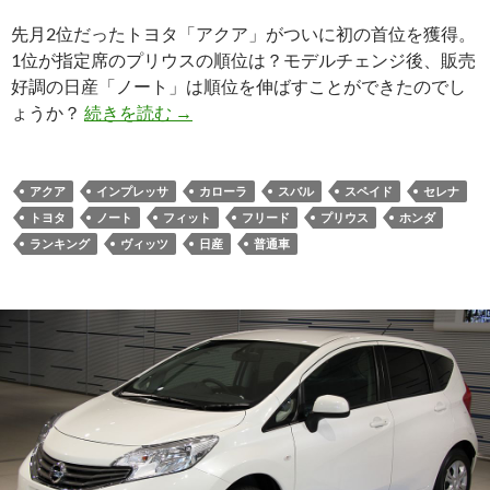
先月2位だったトヨタ「アクア」がついに初の首位を獲得。
1位が指定席のプリウスの順位は？モデルチェンジ後、販売
好調の日産「ノート」は順位を伸ばすことができたのでし
ょうか？
続きを読む
→
アクア
インプレッサ
カローラ
スバル
スペイド
セレナ
トヨタ
ノート
フィット
フリード
プリウス
ホンダ
ランキング
ヴィッツ
日産
普通車