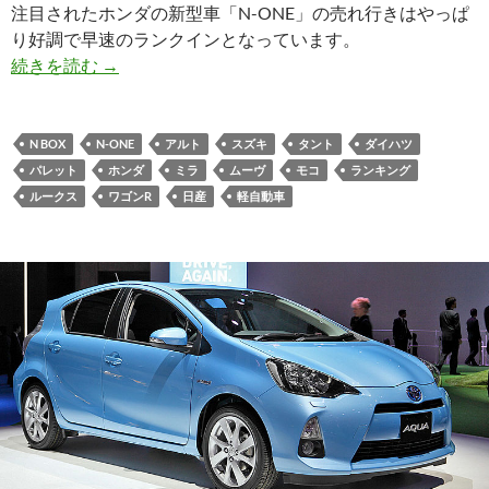
注目されたホンダの新型車「N-ONE」の売れ行きはやっぱ
り好調で早速のランクインとなっています。
続きを読む
→
N BOX
N-ONE
アルト
スズキ
タント
ダイハツ
パレット
ホンダ
ミラ
ムーヴ
モコ
ランキング
ルークス
ワゴンR
日産
軽自動車