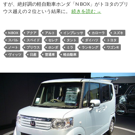
すが、絶好調の軽自動車ホンダ「N BOX」がトヨタのプリ
ウス越えの２位という結果に。
続きを読む
→
N BOX
アクア
アルト
インプレッサ
カローラ
スズキ
スバル
スペイド
セレナ
タント
ダイハツ
トヨタ
ノート
プリウス
ホンダ
ミラ
ランキング
ワゴンR
ヴィッツ
日産
普通車
軽自動車