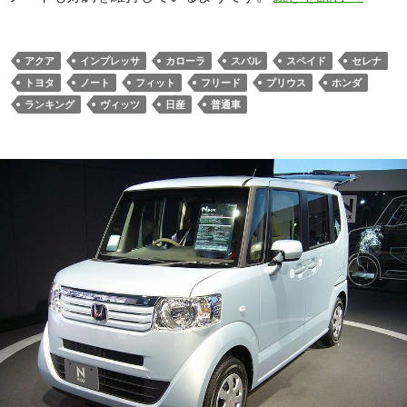
アクア
インプレッサ
カローラ
スバル
スペイド
セレナ
トヨタ
ノート
フィット
フリード
プリウス
ホンダ
ランキング
ヴィッツ
日産
普通車