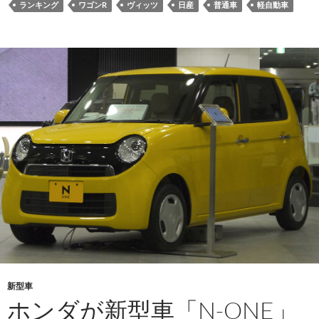
ランキング
ワゴンR
ヴィッツ
日産
普通車
軽自動車
新型車
ホンダが新型車「N-ONE」