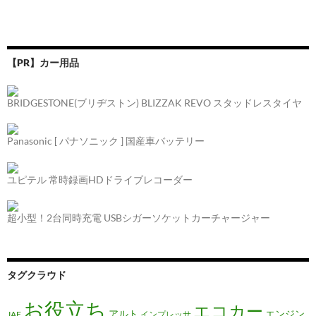
ビ
ゲ
ー
【PR】カー用品
シ
ョ
BRIDGESTONE(ブリヂストン) BLIZZAK REVO スタッドレスタイヤ
ン
Panasonic [ パナソニック ] 国産車バッテリー
ユピテル 常時録画HDドライブレコーダー
超小型！2台同時充電 USBシガーソケットカーチャージャー
タグクラウド
お役立ち
エコカー
アルト
エンジン
JAF
インプレッサ