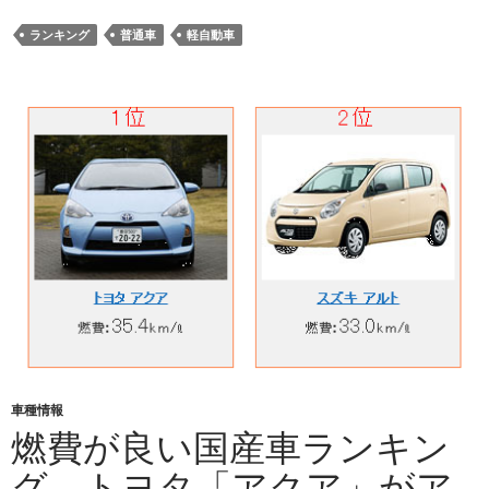
ランキング
普通車
軽自動車
車種情報
燃費が良い国産車ランキン
グ。トヨタ「アクア」がア