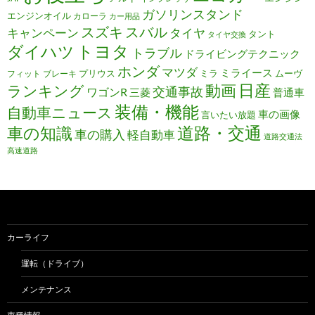
ガソリンスタンド
エンジンオイル
カローラ
カー用品
スズキ
スバル
キャンペーン
タイヤ
タント
タイヤ交換
トヨタ
ダイハツ
トラブル
ドライビングテクニック
ホンダ
マツダ
ミライース
プリウス
ミラ
ムーヴ
フィット
ブレーキ
日産
動画
ランキング
交通事故
ワゴンR
三菱
普通車
装備・機能
自動車ニュース
車の画像
言いたい放題
道路・交通
車の知識
車の購入
軽自動車
道路交通法
高速道路
カーライフ
運転（ドライブ）
メンテナンス