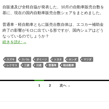
自販連及び全軽自協が発表した、10月の自動車販売台数を
基に、現在の国内自動車販売台数シェアをまとめました。
普通車・軽自動車ともに販売台数自体は、エコカー補助金
終了の影響がモロに出ている形ですが、国内シェアはどう
なっているのでしょうか？
続きを読む
→
スズキ
スバル
ダイハツ
トヨタ
ホンダ
マツダ
レクサス
三菱
日産
普通車
軽自動車
投
1
2
次へ →
稿
ナ