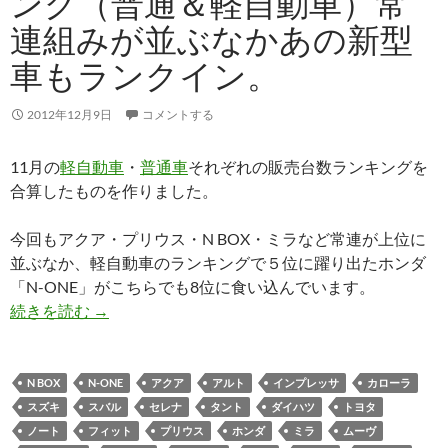
ング（普通＆軽自動車）常
連組みが並ぶなかあの新型
車もランクイン。
2012年12月9日
コメントする
11月の
軽自動車
・
普通車
それぞれの販売台数ランキングを
合算したものを作りました。
今回もアクア・プリウス・N BOX・ミラなど常連が上位に
並ぶなか、軽自動車のランキングで５位に躍り出たホンダ
「N-ONE」がこちらでも8位に食い込んでいます。
続きを読む
→
N BOX
N-ONE
アクア
アルト
インプレッサ
カローラ
スズキ
スバル
セレナ
タント
ダイハツ
トヨタ
ノート
フィット
プリウス
ホンダ
ミラ
ムーヴ