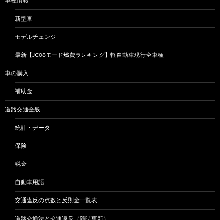
車種情報
新型車
モデルチェンジ
最新【JC08モード燃費ランキング】軽自動車現行全車種
車の購入
補助金
道路交通全般
統計・データ
保険
税金
自動車用語
交通違反の点数と反則金一覧表
道路交通法と交通違反（随時更新）