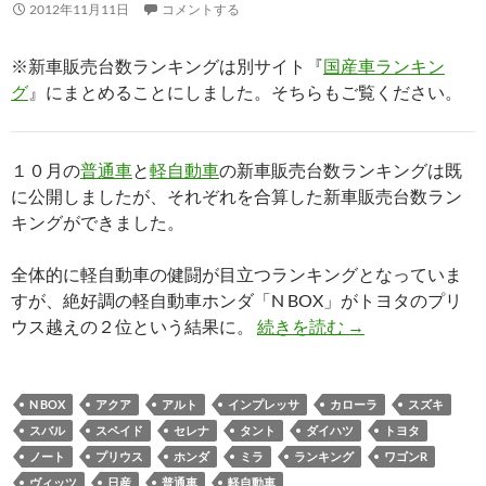
2012年11月11日
コメントする
※新車販売台数ランキングは別サイト『
国産車ランキン
グ
』にまとめることにしました。そちらもご覧ください。
１０月の
普通車
と
軽自動車
の新車販売台数ランキングは既
に公開しましたが、それぞれを合算した新車販売台数ラン
キングができました。
全体的に軽自動車の健闘が目立つランキングとなっていま
すが、絶好調の軽自動車ホンダ「N BOX」がトヨタのプリ
ウス越えの２位という結果に。
続きを読む
→
N BOX
アクア
アルト
インプレッサ
カローラ
スズキ
スバル
スペイド
セレナ
タント
ダイハツ
トヨタ
ノート
プリウス
ホンダ
ミラ
ランキング
ワゴンR
ヴィッツ
日産
普通車
軽自動車