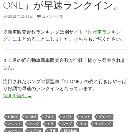
ONE」が早速ランクイン。
2012年12月6日
コメントする
※新車販売台数ランキングは別サイト『
国産車ランキン
グ
』にまとめることにしました。そちらもご覧ください。
１１月の軽自動車新車販売台数が全軽自協から発表されま
した。
注目されたホンダの新型車「N-ONE」の売れ行きはやっぱ
り好調で早速のランクインとなっています。
続きを読む
→
N BOX
N-ONE
アルト
スズキ
タント
ダイハツ
パレット
ホンダ
ミラ
ムーヴ
モコ
ランキング
ルークス
ワゴンR
日産
軽自動車