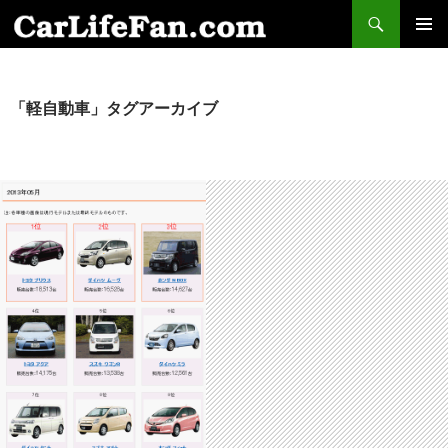
検
索
コ
メインメ
ン
ニュー
テ
ン
「軽自動車」タグアーカイブ
ツ
へ
ス
キ
ッ
プ