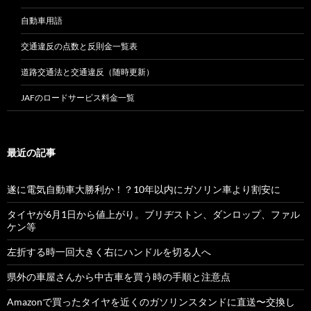
自動車用語
交通違反の点数と反則金一覧表
道路交通法と交通違反（随時更新）
JAFのロードサービス料金一覧
最近の記事
遂に電気自動車大勝利か！？10年以内にガソリン車より割安に
タイヤが6月1日から値上がり。ブリヂストン、ダンロップ、ファル
ケン等
左折する時一回大きく右にハンドルを切る人へ
県外の車屋さんから中古車を買う時の手順と注意点
Amazonで買ったタイヤを近くのガソリンスタンドに直送〜交換し