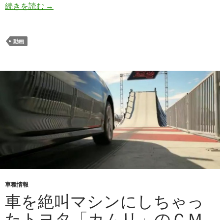
ミニカーで撮影された西部警察ばりのカーチェイ
続きを読む
→
動画
車種情報
車を絶叫マシンにしちゃっ
たトヨタ「カムリ」のＣＭ