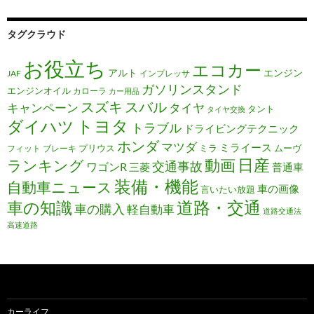
タグクラウド
お役立ち
エコカー
アルト
エンジン
JAF
インプレッサ
ガソリンスタンド
エンジンオイル
カローラ
カー用品
スズキ
スバル
キャンペーン
タイヤ
タント
タイヤ交換
トヨタ
ダイハツ
トラブル
ドライビングテクニック
ホンダ
マツダ
ミライース
プリウス
ミラ
ムーヴ
フィット
ブレーキ
日産
動画
ランキング
交通事故
ワゴンR
三菱
普通車
装備・機能
自動車ニュース
車の画像
言いたい放題
道路・交通
車の知識
車の購入
軽自動車
道路交通法
高速道路
カーライフ