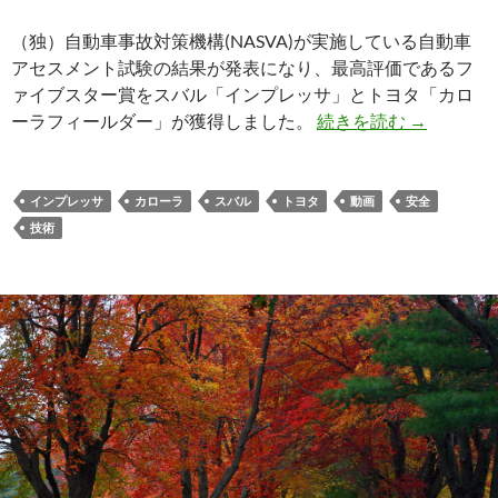
（独）自動車事故対策機構(NASVA)が実施している自動車
アセスメント試験の結果が発表になり、最高評価であるフ
ァイブスター賞をスバル「インプレッサ」とトヨタ「カロ
自動車アセ
ーラフィールダー」が獲得しました。
続きを読む
→
インプレッサ
カローラ
スバル
トヨタ
動画
安全
技術