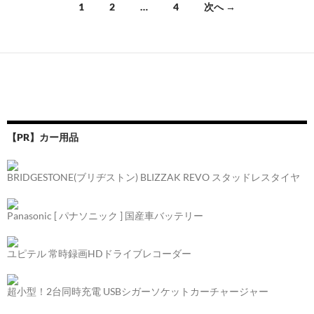
投
1
2
…
4
次へ →
稿
ナ
ビ
ゲ
ー
【PR】カー用品
シ
ョ
BRIDGESTONE(ブリヂストン) BLIZZAK REVO スタッドレスタイヤ
ン
Panasonic [ パナソニック ] 国産車バッテリー
ユピテル 常時録画HDドライブレコーダー
超小型！2台同時充電 USBシガーソケットカーチャージャー