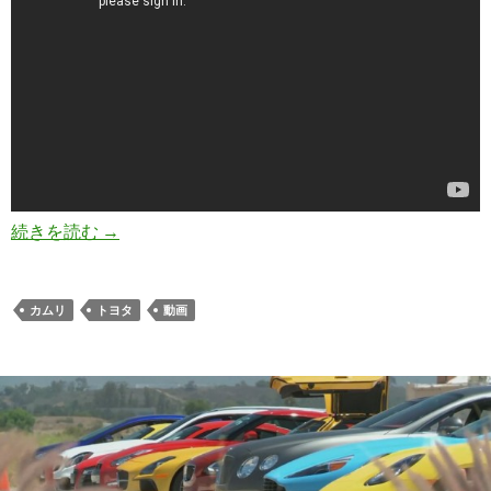
車を絶叫マシンにしちゃったトヨタ「カムリ」の
続きを読む
→
カムリ
トヨタ
動画