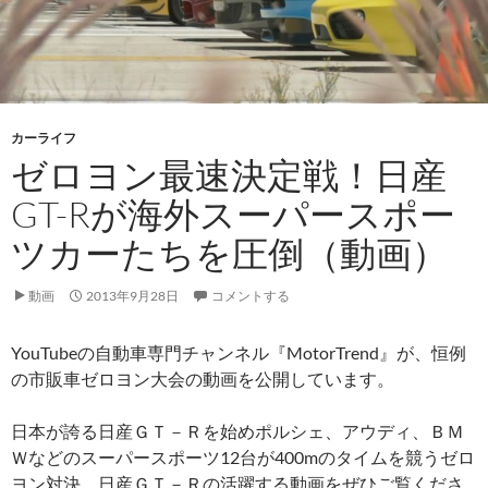
カーライフ
ゼロヨン最速決定戦！日産
GT-Rが海外スーパースポー
ツカーたちを圧倒（動画）
動画
2013年9月28日
コメントする
YouTubeの自動車専門チャンネル『MotorTrend』が、恒例
の市販車ゼロヨン大会の動画を公開しています。
日本が誇る日産ＧＴ－Ｒを始めポルシェ、アウディ、ＢＭ
Ｗなどのスーパースポーツ12台が400mのタイムを競うゼロ
ヨン対決。日産ＧＴ－Ｒの活躍する動画をぜひご覧くださ