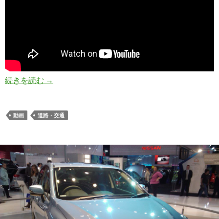
車道も歩道も車線もないインドの交通事情がひど
続きを読む
→
動画
道路・交通