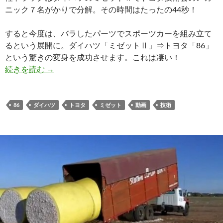
ニック７名がかりで分解。その時間はたったの44秒！
すると今度は、バラしたパーツでスポーツカーを組み立て
るという展開に。ダイハツ「ミゼットⅡ」⇒トヨタ「86」
という驚きの変身を成功させます。これは凄い！
続きを読む
→
86
ダイハツ
トヨタ
ミゼット
動画
技術