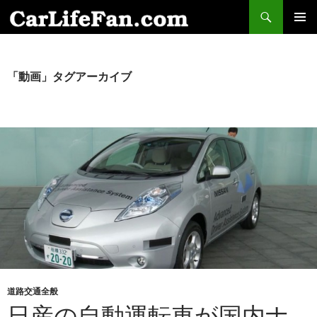
検
索
コ
メインメ
ン
ニュー
テ
ン
「動画」タグアーカイブ
ツ
へ
ス
キ
ッ
プ
道路交通全般
日産の自動運転車が国内ナ