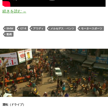
ゼロヨン最速決定戦！日産GT-Rが海外スーパー
続きを読む
→
BMW
GT-R
アウディ
メルセデス・ベンツ
モータースポーツ
動画
運転（ドライブ）