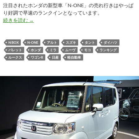
注目されたホンダの新型車「N-ONE」の売れ行きはやっぱ
り好調で早速のランクインとなっています。
続きを読む
→
N BOX
N-ONE
アルト
スズキ
タント
ダイハツ
パレット
ホンダ
ミラ
ムーヴ
モコ
ランキング
ルークス
ワゴンR
日産
軽自動車