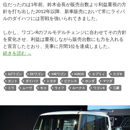
位だったのは1年前。鈴木会長が販売台数より利益重視の方
針を打ち出した2012年以降、新車販売において常にライバ
ルのダイハツには苦戦を強いられてきました。
しかし、ワゴンRのフルモデルチェンジに合わせてその方針
を変化させ、利益は重視しながら販売台数にも力を入れる
と宣言したとおり、見事に月間1位を達成しました。
続きを読む
→
AZワゴン
EKワゴン
MRワゴン
N BOX
エブリィ
スズキ
タント
ダイハツ
トヨタ
ピクシス
ホンダ
マツダ
ミラ
ムーヴ
モコ
ライフ
ルークス
ワゴンR
三菱