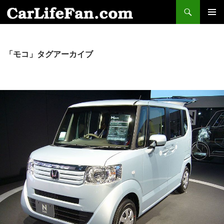
検
索
コ
メインメ
ン
ニュー
テ
ン
「モコ」タグアーカイブ
ツ
へ
ス
キ
ッ
プ