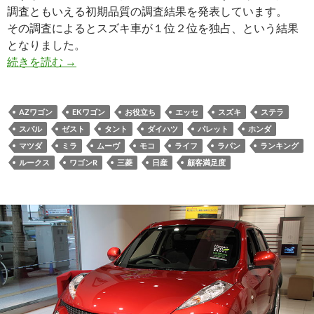
調査ともいえる初期品質の調査結果を発表しています。
その調査によるとスズキ車が１位２位を独占、という結果
となりました。
続きを読む
→
AZワゴン
EKワゴン
お役立ち
エッセ
スズキ
ステラ
スバル
ゼスト
タント
ダイハツ
パレット
ホンダ
マツダ
ミラ
ムーヴ
モコ
ライフ
ラパン
ランキング
ルークス
ワゴンR
三菱
日産
顧客満足度