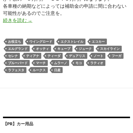
各車種の納期などによっては補助金の申請に間に合わない
可能性があるのでご注意を。
続きを読む
→
お役立ち
ウイングロード
エクストレイル
エコカー
エルグランド
オッティ
キューブ
ジューク
スカイライン
セレナ
ティアナ
ティーダ
デュアリス
ノート
フーガ
ブルーバード
マーチ
ムラーノ
モコ
ラティオ
ラフェスタ
ルークス
日産
【PR】カー用品