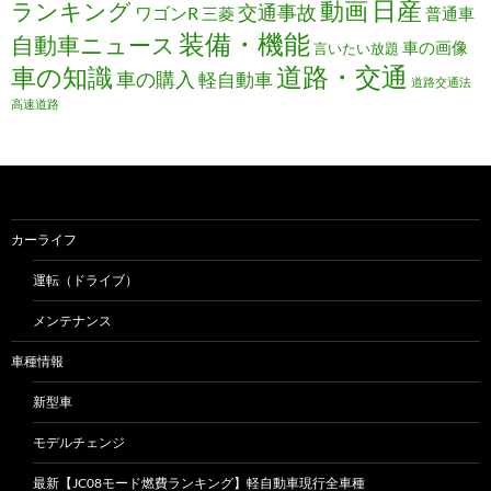
日産
動画
ランキング
交通事故
ワゴンR
三菱
普通車
装備・機能
自動車ニュース
車の画像
言いたい放題
道路・交通
車の知識
車の購入
軽自動車
道路交通法
高速道路
カーライフ
運転（ドライブ）
メンテナンス
車種情報
新型車
モデルチェンジ
最新【JC08モード燃費ランキング】軽自動車現行全車種