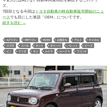
ズ。
7回目となる今回は
トヨタ自動車の軽自動車販売開始のニュ
ース
でも目にした単語「OEM」についてです。
続きを読む
→
AZワゴン
MRワゴン
RUSH
お役立ち
アルト
キャロル
スズキ
スバル
タント
ダイハツ
パレット
ビーゴ
ピノ
マツダ
モコ
ルクラ
ルークス
ワゴンR