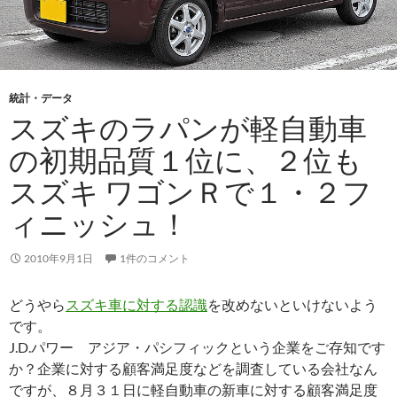
統計・データ
スズキのラパンが軽自動車
の初期品質１位に、２位も
スズキ ワゴンＲで１・２フ
ィニッシュ！
2010年9月1日
1件のコメント
どうやら
スズキ車に対する認識
を改めないといけないよう
です。
J.D.パワー アジア・パシフィックという企業をご存知です
か？企業に対する顧客満足度などを調査している会社なん
ですが、８月３１日に軽自動車の新車に対する顧客満足度