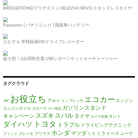
BRIDGESTONE(ブリヂストン) BLIZZAK REVO スタッドレスタイヤ
Panasonic [ パナソニック ] 国産車バッテリー
ユピテル 常時録画HDドライブレコーダー
超小型！2台同時充電 USBシガーソケットカーチャージャー
タグクラウド
お役立ち
エコカー
アルト
エンジン
JAF
インプレッサ
ガソリンスタンド
エンジンオイル
カローラ
カー用品
スズキ
スバル
キャンペーン
タイヤ
タント
タイヤ交換
トヨタ
ダイハツ
トラブル
ドライビングテクニック
ホンダ
マツダ
ミライース
プリウス
ミラ
ムーヴ
フィット
ブレーキ