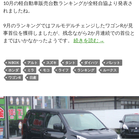
10月の軽自動車販売台数ランキングが全軽自協より発表さ
れましたね。
9月のランキングではフルモデルチェンジしたワゴンRが見
事首位を獲得しましたが、残念ながら2か月連続での首位と
まではいかなかったようです。
続きを読む
→
N BOX
アルト
スズキ
タント
ダイハツ
パレット
ホンダ
ミラ
モコ
ライフ
ランキング
ルークス
ワゴンR
日産