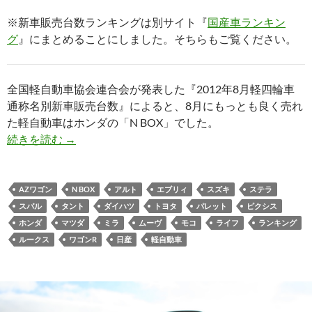
※新車販売台数ランキングは別サイト『
国産車ランキン
グ
』にまとめることにしました。そちらもご覧ください。
全国軽自動車協会連合会が発表した『2012年8月軽四輪車
通称名別新車販売台数』によると、8月にもっとも良く売れ
た軽自動車はホンダの「N BOX」でした。
続きを読む
→
AZワゴン
N BOX
アルト
エブリィ
スズキ
ステラ
スバル
タント
ダイハツ
トヨタ
パレット
ピクシス
ホンダ
マツダ
ミラ
ムーヴ
モコ
ライフ
ランキング
ルークス
ワゴンR
日産
軽自動車