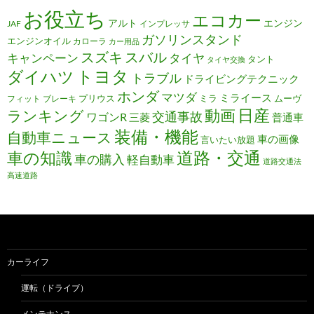
お役立ち
エコカー
アルト
エンジン
JAF
インプレッサ
ガソリンスタンド
エンジンオイル
カローラ
カー用品
スズキ
スバル
キャンペーン
タイヤ
タント
タイヤ交換
トヨタ
ダイハツ
トラブル
ドライビングテクニック
ホンダ
マツダ
ミライース
プリウス
ミラ
ムーヴ
フィット
ブレーキ
日産
動画
ランキング
交通事故
ワゴンR
三菱
普通車
装備・機能
自動車ニュース
車の画像
言いたい放題
道路・交通
車の知識
車の購入
軽自動車
道路交通法
高速道路
カーライフ
運転（ドライブ）
メンテナンス