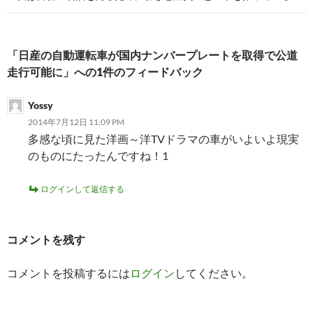
ゲ
ー
シ
「日産の自動運転車が国内ナンバープレートを取得で公道
走行可能に」への1件のフィードバック
ョ
ン
Yossy
2014年7月12日 11:09 PM
多感な頃に見た洋画～洋TVドラマの車がいよいよ現実
のものにたったんですね！1
ログインして返信する
コメントを残す
コメントを投稿するには
ログイン
してください。