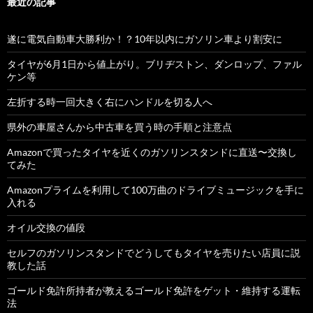
最近の記事
遂に電気自動車大勝利か！？10年以内にガソリン車より割安に
タイヤが6月1日から値上がり。ブリヂストン、ダンロップ、ファル
ケン等
左折する時一回大きく右にハンドルを切る人へ
県外の車屋さんから中古車を買う時の手順と注意点
Amazonで買ったタイヤを近くのガソリンスタンドに直送〜交換し
てみた
Amazonプライムを利用して100万曲のドライブミュージックを手に
入れる
オイル交換の値段
セルフのガソリンスタンドでどうしてもタイヤを売りたい店員に説
教した話
ゴールド免許所持者が教えるゴールド免許をゲット・維持する運転
法