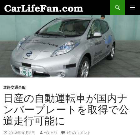
検
索
コ
メインメ
ン
ニュー
テ
ン
ツ
へ
ス
キ
ッ
プ
道路交通全般
日産の自動運転車が国内ナ
ンバープレートを取得で公
道走行可能に
2013年10月2日
YO-HEI
1件のコメント