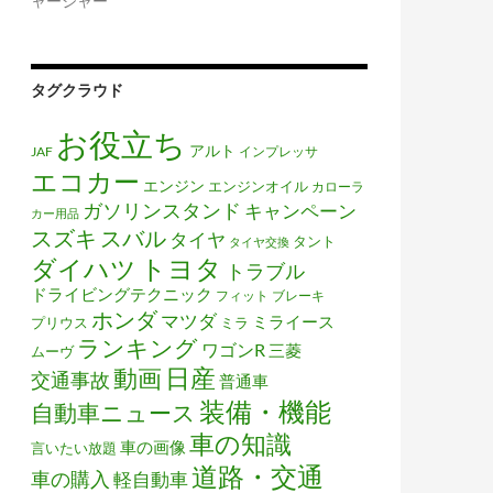
ャージャー
タグクラウド
お役立ち
アルト
JAF
インプレッサ
エコカー
エンジン
エンジンオイル
カローラ
ガソリンスタンド
キャンペーン
カー用品
スズキ
スバル
タイヤ
タント
タイヤ交換
トヨタ
ダイハツ
トラブル
ドライビングテクニック
フィット
ブレーキ
ホンダ
マツダ
ミライース
プリウス
ミラ
ランキング
ワゴンR
三菱
ムーヴ
日産
動画
交通事故
普通車
装備・機能
自動車ニュース
車の知識
車の画像
言いたい放題
道路・交通
車の購入
軽自動車