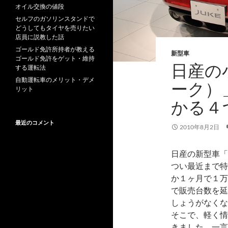
オイル交換の値段
セルフのガソリンスタンドで
どうしてもタイヤを売りたい
店員に説教した話
ゴールド免許所持者が教える
新型車
ゴールド免許をゲット・維持
日産の小
する運転法
自動運転車のメリット・デメ
ーク）
リット
かる４
最近のコメント
2010年8月2日
日産の新型車「
つい最近まで特
か１ヶ月で１万
で販売台数を延
しょうがなくな
そこで、軽く情
きました。一言