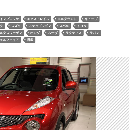
インプレッサ
エクストレイル
エルグランド
キューブ
ク
スズキ
ステップワゴン
スバル
トヨタ
ルクスワーゲン
ホンダ
ムーヴ
ラクティス
ラパン
ェルファイア
日産