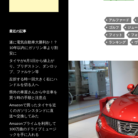
アルファード
ゴルフ
ジュー
最近の記事
フィット
フォ
遂に電気自動車大勝利か！？
ランキング
ヴ
10年以内にガソリン車より割
安に
タイヤが6月1日から値上が
り。ブリヂストン、ダンロッ
プ、ファルケン等
左折する時一回大きく右にハ
ンドルを切る人へ
県外の車屋さんから中古車を
買う時の手順と注意点
Amazonで買ったタイヤを近
くのガソリンスタンドに直
送〜交換してみた
Amazonプライムを利用して
100万曲のドライブミュージ
ックを手に入れる