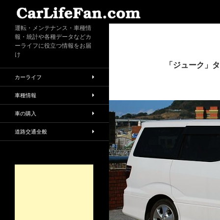
検
索
運転・メンテナンス・車種情
報・統計や各種データなどカ
ーライフに役立つ情報をお届
け
「ジューク」タ
カーライフ
車種情報
車の購入
道路交通全般