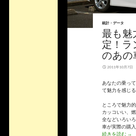
統計・データ
最も魅
定！ラ
のあの
2011年10月7日
あなたの乗って
て魅力を感じる
ところで魅力的
カッコいい、燃
全などいろいろ
車が実際の購入
続きを読む
→