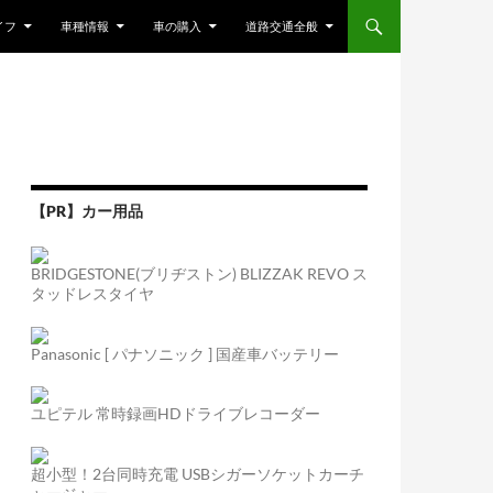
ンツへスキップ
イフ
車種情報
車の購入
道路交通全般
【PR】カー用品
BRIDGESTONE(ブリヂストン) BLIZZAK REVO ス
タッドレスタイヤ
Panasonic [ パナソニック ] 国産車バッテリー
ユピテル 常時録画HDドライブレコーダー
超小型！2台同時充電 USBシガーソケットカーチ