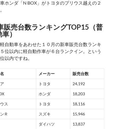
車ホンダ「N BOX」がトヨタのプリウス越えの２
。
車販売台数ランキングTOP15（普
動車）
軽自動車をあわせた１０月の新車販売台数ランキ
５位以内に軽自動作車が６台ランクイン。という
位以内ですね。
名
メーカー
販売台数
ア
トヨタ
24,192
OX
ホンダ
18,203
ウス
トヨタ
18,116
ンＲ
スズキ
15,946
ダイハツ
13,837