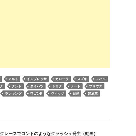
アルト
インプレッサ
カローラ
スズキ
スバル
ナ
タント
ダイハツ
トヨタ
ノート
プリウス
ランキング
ワゴンR
ヴィッツ
日産
普通車
グレースでコントのようなクラッシュ発生（動画）