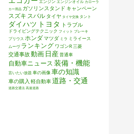
エコカー
エンジン
エンジンオイル
カローラ
ガソリンスタンド
キャンペーン
カー用品
スズキ
スバル
タイヤ
タント
タイヤ交換
トヨタ
ダイハツ
トラブル
ドライビングテクニック
フィット
ブレーキ
ホンダ
マツダ
ミライース
プリウス
ミラ
ランキング
ワゴンR
三菱
ムーヴ
日産
動画
交通事故
普通車
装備・機能
自動車ニュース
車の知識
車の画像
言いたい放題
道路・交通
車の購入
軽自動車
道路交通法
高速道路