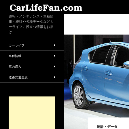
検
索
運転・メンテナンス・車種情
報・統計や各種データなどカ
ーライフに役立つ情報をお届
け
カーライフ
車種情報
車の購入
道路交通全般
統計・データ