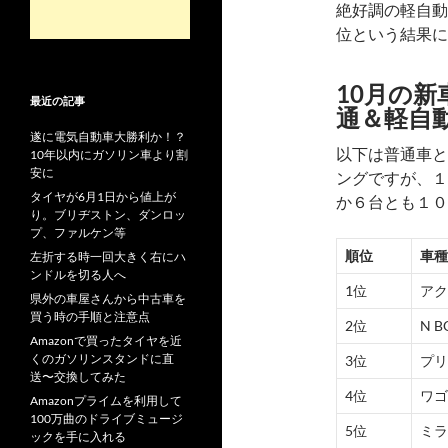
絶好調の軽自動
位という結果に
10月の新
最近の記事
通＆軽自
遂に電気自動車大勝利か！？
以下は普通車と
10年以内にガソリン車より割
安に
ングですが、１
タイヤが6月1日から値上が
か６台とも１０
り。ブリヂストン、ダンロッ
プ、ファルケン等
順位
車種
左折する時一回大きく右にハ
ンドルを切る人へ
1位
アク
県外の車屋さんから中古車を
買う時の手順と注意点
2位
N B
Amazonで買ったタイヤを近
くのガソリンスタンドに直
3位
プリ
送〜交換してみた
4位
ワゴ
Amazonプライムを利用して
100万曲のドライブミュージ
5位
ミラ
ックを手に入れる