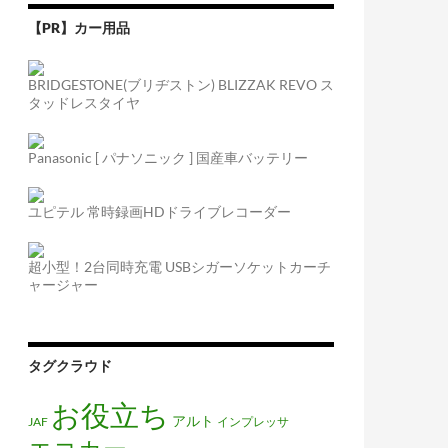
【PR】カー用品
BRIDGESTONE(ブリヂストン) BLIZZAK REVO ス
タッドレスタイヤ
Panasonic [ パナソニック ] 国産車バッテリー
ユピテル 常時録画HDドライブレコーダー
超小型！2台同時充電 USBシガーソケットカーチ
ャージャー
タグクラウド
お役立ち
アルト
JAF
インプレッサ