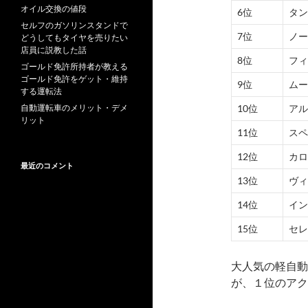
オイル交換の値段
6位
タン
セルフのガソリンスタンドで
7位
ノー
どうしてもタイヤを売りたい
店員に説教した話
8位
フィ
ゴールド免許所持者が教える
ゴールド免許をゲット・維持
9位
ムー
する運転法
自動運転車のメリット・デメ
10位
アル
リット
11位
スペ
12位
カロ
最近のコメント
13位
ヴィ
14位
イン
15位
セレ
大人気の軽自動
が、１位のアク