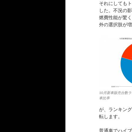
それにしてもト
した。不況の影
燃費性能が驚く
外の選択肢が増
10月新車販売台数ラ
車比率
が、ランキング
転します。
普通車でハイブ