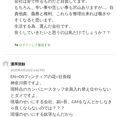
会社は皆で作るものだと自負してます。
もちろん、辛い事や悲しい事も沢山ありますが…。自
責他責、義務と権利、これらを整理出来れば働きや
すくなると思います。
生活する為、選んだ会社です。
良くしていきたいと思うのは私だけでしょうか？？
ログインして返信する
濃厚接触
2020年8月20日 6:42 PM
EN○OSフ○ンティアの花○社長様
神奈川県ですよ。
現時点のカンパニースタッフ全員入れ替え位やらない
とダメですよ。
現場のせいにする会社、副○長、GMをなんとかしなき
ゃ良くならないのでは？？？
現場のせいにする奴等なんだから