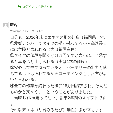
ログインして返信する
匿名
2020年1月22日 9:39 AM
自分も、2016年末にエネオス那の川店（福岡県）で、
①愛媛ナンバーでタイヤの溝が減ってるから高速乗る
には危険と言われる（実は福岡在住）
②タイヤの値段を聞くと３万円ですと言われ、了承す
ると車をつり上げられる（実は1本の値段）。
③安心して中で待っていると、バッテリーの出力も落
ちてるし下も汚れてるからコーティングもした方がよ
いと言われる。
④全ての作業が終わった後に18万円請求され、そんな
ものかと支払う。 ということがありました。
当時1万Kｍ走ってない、新車2年間のスイフトです
よ。
それ以来エネゴリ君みるたびに無性に腹が立ちます