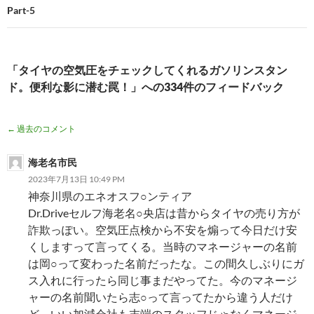
Part-5
ゲ
ー
シ
「タイヤの空気圧をチェックしてくれるガソリンスタン
ド。便利な影に潜む罠！」への334件のフィードバック
ョ
ン
コ
← 過去のコメント
メ
海老名市民
ン
2023年7月13日 10:49 PM
神奈川県のエネオスフ○ンティア
ト
Dr.Driveセルフ海老名○央店は昔からタイヤの売り方が
ナ
詐欺っぽい。空気圧点検から不安を煽って今日だけ安
くしますって言ってくる。当時のマネージャーの名前
ビ
は岡○って変わった名前だったな。この間久しぶりにガ
ゲ
ス入れに行ったら同じ事まだやってた。今のマネージ
ャーの名前聞いたら志○って言ってたから違う人だけ
ー
ど。いい加減会社も末端のスタッフじゃなくマネージ