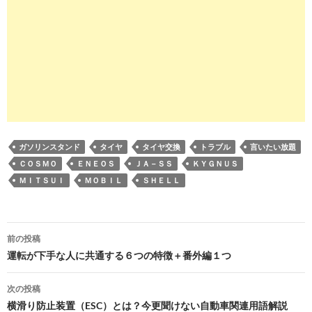
ガソリンスタンド
タイヤ
タイヤ交換
トラブル
言いたい放題
ＣＯＳＭＯ
ＥＮＥＯＳ
ＪＡ－ＳＳ
ＫＹＧＮＵＳ
ＭＩＴＳＵＩ
ＭＯＢＩＬ
ＳＨＥＬＬ
投
前の投稿
稿
運転が下手な人に共通する６つの特徴＋番外編１つ
ナ
次の投稿
ビ
横滑り防止装置（ESC）とは？今更聞けない自動車関連用語解説