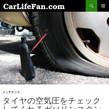
検
索
コ
メインメ
ン
ニュー
テ
ン
ツ
へ
ス
キ
ッ
プ
メンテナンス
タイヤの空気圧をチェック