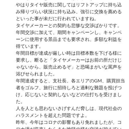
やはりタイヤ販売に関してはリフトアップに持ち込
み帰りづらい状況に持ち込み、強引に交換を薦める
といった事が未だに行われていますね。
タイヤメーカーとの契約も悲惨な交渉ばかりです。
年間交渉に加えて、期間キャンペーンし、キャンペ
ーンに使用する景品までも要求され、多額な利益を
得ています。
年間目標が達成が厳しい時は目標本数を下げる様に
要求し、断ると「タイヤメーカーはお前の所だけじ
ゃないから、販売止めるぞ」と恐喝まがいな罵声を
浴びせられました。
年間達成すると、支社長、各エリアのGM、購買担当
者をゴルフ、旅行に招待しろと過剰な難題を投げつ
け、応じないと契約しないなどの仕打ちを受けまし
た。
人を人とも思わないさげすんだ脅しは、現代社会の
ハラスメントを超えた問題ですよ。
昨年、今年はコロナの影響もあり免れましたが、コ
ロナ渦が収束したらまた地獄の様な交渉が控えてい