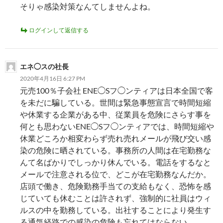
そりゃ感染対策なんてしませんよね。
ログインして返信する
エネ◯スの社長
2020年4月16日 6:27 PM
元売100％子会社 ENE◯Sフ◯ンティアは日本全国で客
を未だに騙している。世間は緊急事態宣言で時間短縮
や休業する企業がある中、従業員を危険にさらす事を
何とも思わないENE◯Sフ◯ンティアでは、時間短縮や
休業どころか相変わらず売れ売れメールが飛び交い感
染の危険に晒されている。事務所の人間は在宅勤務な
んて名ばかりでしっかり休んでいる。電話をするなと
メールで注意される位で、どこが在宅勤務なんだか。
店頭で働き、危険勤務手当ての支給もなく、恐怖を感
じていても休むことは許されず、強制的に社員はウィ
ルスの中を勤務している。出社することにより発生す
る通気経路での感染の危険も忘れてはならない。