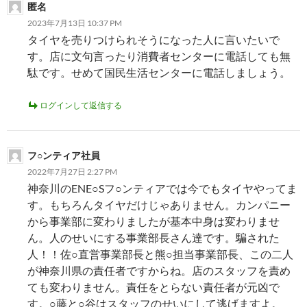
匿名
2023年7月13日 10:37 PM
タイヤを売りつけられそうになった人に言いたいで
す。店に文句言ったり消費者センターに電話しても無
駄です。せめて国民生活センターに電話しましょう。
ログインして返信する
フ○ンティア社員
2022年7月27日 2:27 PM
神奈川のENE○Sフ○ンティアでは今でもタイヤやってま
す。もちろんタイヤだけじゃありません。カンパニー
から事業部に変わりましたが基本中身は変わりませ
ん。人のせいにする事業部長さん達です。騙された
人！！佐○直営事業部長と熊○担当事業部長、この二人
が神奈川県の責任者ですからね。店のスタッフを責め
ても変わりません。責任をとらない責任者が元凶で
す。○藤と○谷はスタッフのせいにして逃げますよ。