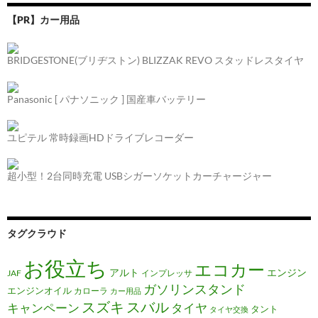
【PR】カー用品
BRIDGESTONE(ブリヂストン) BLIZZAK REVO スタッドレスタイヤ
Panasonic [ パナソニック ] 国産車バッテリー
ユピテル 常時録画HDドライブレコーダー
超小型！2台同時充電 USBシガーソケットカーチャージャー
タグクラウド
お役立ち
エコカー
アルト
エンジン
JAF
インプレッサ
ガソリンスタンド
エンジンオイル
カローラ
カー用品
スズキ
スバル
キャンペーン
タイヤ
タント
タイヤ交換