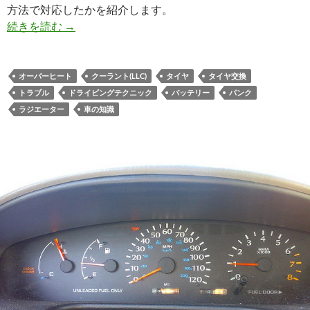
方法で対応したかを紹介します。
続きを読む
→
オーバーヒート
クーラント(LLC)
タイヤ
タイヤ交換
トラブル
ドライビングテクニック
バッテリー
パンク
ラジエーター
車の知識