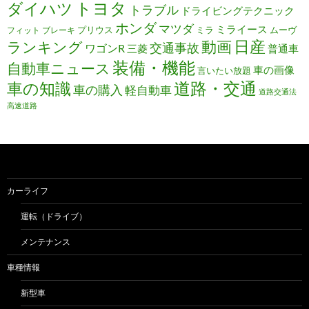
トヨタ
ダイハツ
トラブル
ドライビングテクニック
ホンダ
マツダ
ミライース
プリウス
ミラ
ムーヴ
フィット
ブレーキ
日産
動画
ランキング
交通事故
ワゴンR
三菱
普通車
装備・機能
自動車ニュース
車の画像
言いたい放題
道路・交通
車の知識
車の購入
軽自動車
道路交通法
高速道路
カーライフ
運転（ドライブ）
メンテナンス
車種情報
新型車