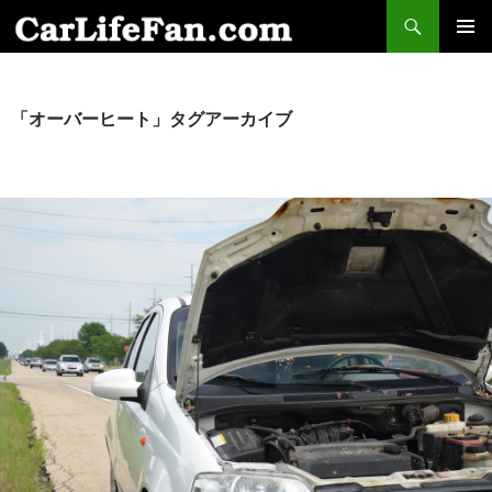
検
索
コ
メインメ
ン
ニュー
テ
ン
「オーバーヒート」タグアーカイブ
ツ
へ
ス
キ
ッ
プ