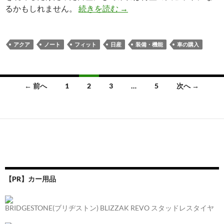
るかもしれません。
続きを読む
→
アクア
ノート
フィット
日産
装備・機能
車の購入
投
← 前へ
1
2
3
…
5
次へ →
稿
ナ
ビ
ゲ
ー
【PR】カー用品
シ
ョ
BRIDGESTONE(ブリヂストン) BLIZZAK REVO スタッドレスタイヤ