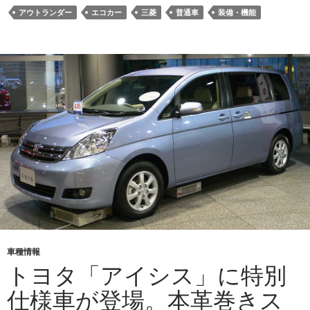
アウトランダー
エコカー
三菱
普通車
装備・機能
車種情報
トヨタ「アイシス」に特別
仕様車が登場。本革巻きス