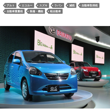
アルト
エコカー
スズキ
ラパン
減税
自動車取得税
自動車重量税
装備・機能
軽自動車