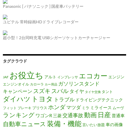
ン
Panasonic [ パナソニック ] 国産車バッテリー
ユピテル 常時録画HDドライブレコーダー
超小型！2台同時充電 USBシガーソケットカーチャージャー
タグクラウド
お役立ち
エコカー
アルト
エンジン
JAF
インプレッサ
ガソリンスタンド
エンジンオイル
カローラ
カー用品
スズキ
スバル
キャンペーン
タイヤ
タント
タイヤ交換
トヨタ
ダイハツ
トラブル
ドライビングテクニック
ホンダ
マツダ
ミライース
プリウス
ミラ
ムーヴ
フィット
ブレーキ
日産
動画
ランキング
交通事故
ワゴンR
三菱
普通車
装備・機能
自動車ニュース
車の画像
言いたい放題