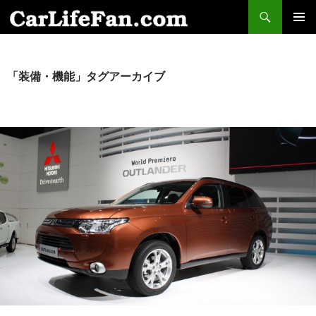
検
索
コ
メインメ
ン
ニュー
テ
ン
「装備・機能」タグアーカイブ
ツ
へ
ス
キ
ッ
プ