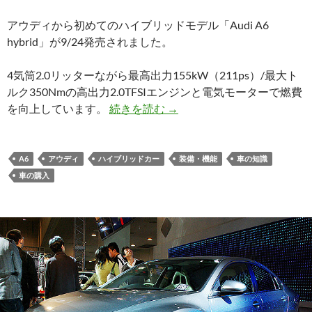
アウディから初めてのハイブリッドモデル「Audi A6
hybrid」が9/24発売されました。
4気筒2.0リッターながら最高出力155kW（211ps）/最大ト
ルク350Nmの高出力2.0TFSIエンジンと電気モーターで燃費
を向上しています。
続きを読む
→
A6
アウディ
ハイブリッドカー
装備・機能
車の知識
車の購入