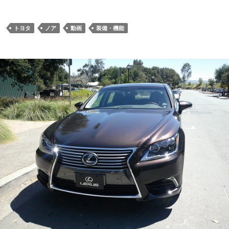
トヨタ
ノア
動画
装備・機能