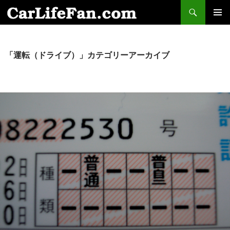
検
索
コ
メインメ
ン
ニュー
テ
ン
「運転（ドライブ）」カテゴリーアーカイブ
ツ
へ
ス
キ
ッ
プ