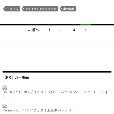
トラブル
ドライビングテクニック
車の知識
投
← 前へ
1
…
3
4
稿
ナ
ビ
ゲ
ー
【PR】カー用品
シ
ョ
BRIDGESTONE(ブリヂストン) BLIZZAK REVO スタッドレスタイ
ヤ
ン
Panasonic [ パナソニック ] 国産車バッテリー