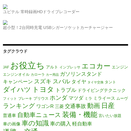
ユピテル 常時録画HDドライブレコーダー
超小型！2台同時充電 USBシガーソケットカーチャージャー
タグクラウド
お役立ち
エコカー
アルト
エンジン
JAF
インプレッサ
ガソリンスタンド
エンジンオイル
カローラ
カー用品
スズキ
スバル
タイヤ
キャンペーン
タント
タイヤ交換
トヨタ
ダイハツ
トラブル
ドライビングテクニック
ホンダ
マツダ
ミライース
プリウス
ミラ
ムーヴ
フィット
ブレーキ
日産
動画
ランキング
交通事故
ワゴンR
三菱
装備・機能
自動車ニュース
普通車
言いたい放題
車の知識
車の購入
軽自動車
車の画像