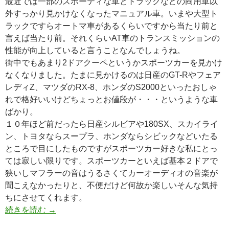
最近では一部のスポーティな車とトラックなどの商用車以
外すっかり見かけなくなったマニュアル車。いまや大型ト
ラックですらオートマ車があるくらいですから当たり前と
言えば当たり前。それくらいAT車のトランスミッションの
性能が向上していると言うことなんでしょうね。
街中でもあまり2ドアクーペというかスポーツカーを見かけ
なくなりました。たまに見かけるのは日産のGT-Rやフェア
レディZ、マツダのRX-8、ホンダのS2000といったおしゃ
れで格好いいけどちょっとお値段が・・・というような車
ばかり。
１０年ほど前だったら日産シルビアや180SX、スカイライ
ン、トヨタならスープラ、ホンダならシビックなどいたる
ところで目にしたものですがスポーツカー好きな私にとっ
ては寂しい限りです。スポーツカーといえば基本２ドアで
狭いしマフラーの音はうるさくてカーオーディオの音楽が
聞こえなかったりと、不便だけど何故か楽しいそんな気持
ちにさせてくれます。
続きを読む
→