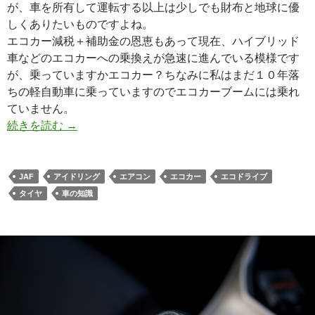
が、車を所有して運転する以上は少しでも財布と地球に優
しくありたいものですよね。
エコカー減税＋補助金の恩恵もあって現在、ハイブリッド
車などのエコカーへの乗換えが急速に進んでいる模様です
が、乗っていますかエコカー？ちなみに私はまだ１０年落
ちの軽自動車に乗っていますのでエコカーブームには乗れ
ていません。
続きを読む
→
JAF
アイドリング
エアコン
エコカー
エコドライブ
タイヤ
車の知識