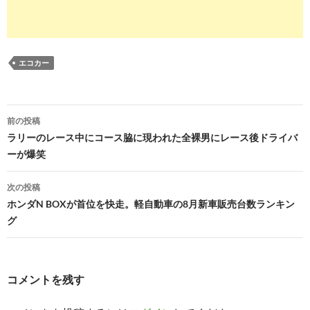
エコカー
投
前の投稿
稿
ラリーのレース中にコース脇に現われた全裸男にレース後ドライバ
ーが爆笑
ナ
ビ
次の投稿
ホンダN BOXが首位を快走。軽自動車の8月新車販売台数ランキン
ゲ
グ
ー
シ
コメントを残す
ョ
ン