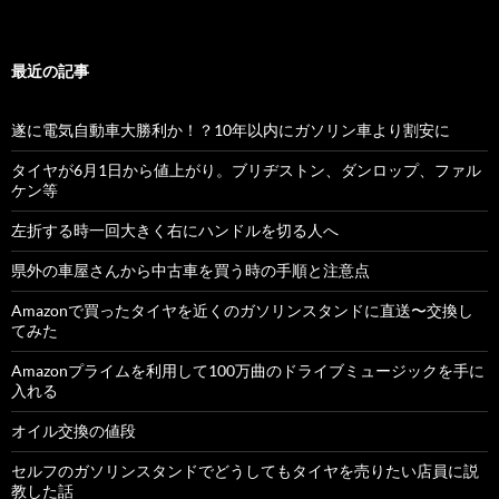
最近の記事
遂に電気自動車大勝利か！？10年以内にガソリン車より割安に
タイヤが6月1日から値上がり。ブリヂストン、ダンロップ、ファル
ケン等
左折する時一回大きく右にハンドルを切る人へ
県外の車屋さんから中古車を買う時の手順と注意点
Amazonで買ったタイヤを近くのガソリンスタンドに直送〜交換し
てみた
Amazonプライムを利用して100万曲のドライブミュージックを手に
入れる
オイル交換の値段
セルフのガソリンスタンドでどうしてもタイヤを売りたい店員に説
教した話