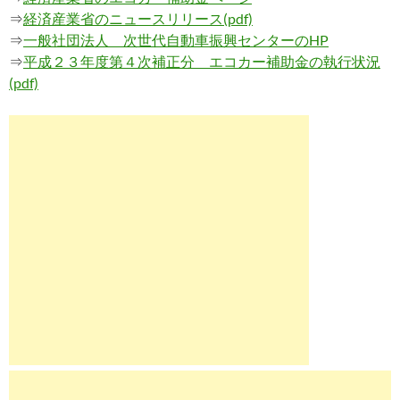
⇒
経済産業省のニュースリリース(pdf)
⇒
一般社団法人 次世代自動車振興センターのHP
⇒
平成２３年度第４次補正分 エコカー補助金の執行状況
(pdf)