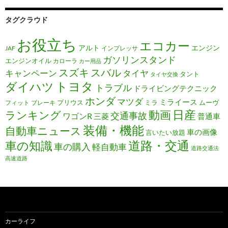
タグクラウド
お役立ち
エコカー
アルト
エンジン
JAF
インプレッサ
ガソリンスタンド
エンジンオイル
カローラ
カー用品
スズキ
スバル
キャンペーン
タイヤ
タント
タイヤ交換
トヨタ
ダイハツ
トラブル
ドライビングテクニック
ホンダ
マツダ
ミライース
プリウス
ミラ
ムーヴ
フィット
ブレーキ
日産
動画
ランキング
交通事故
ワゴンR
三菱
普通車
装備・機能
自動車ニュース
車の画像
言いたい放題
道路・交通
車の知識
車の購入
軽自動車
道路交通法
高速道路
カーライフ