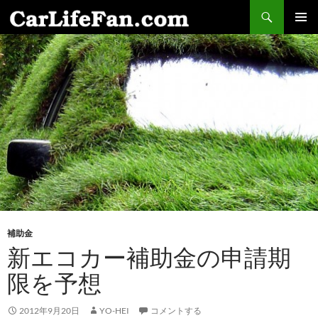
検
索
コ
メインメ
ン
ニュー
テ
ン
ツ
へ
ス
キ
ッ
プ
補助金
新エコカー補助金の申請期
限を予想
2012年9月20日
YO-HEI
コメントする