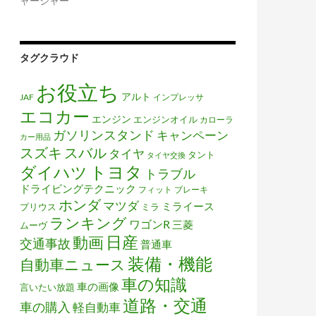
ャージャー
タグクラウド
お役立ち
アルト
JAF
インプレッサ
エコカー
エンジン
エンジンオイル
カローラ
ガソリンスタンド
キャンペーン
カー用品
スズキ
スバル
タイヤ
タント
タイヤ交換
トヨタ
ダイハツ
トラブル
ドライビングテクニック
フィット
ブレーキ
ホンダ
マツダ
ミライース
プリウス
ミラ
ランキング
ワゴンR
三菱
ムーヴ
日産
動画
交通事故
普通車
装備・機能
自動車ニュース
車の知識
車の画像
言いたい放題
道路・交通
車の購入
軽自動車