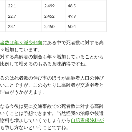
22.1
2,499
48.5
22.7
2,452
49.9
23.1
2,450
50.4
者数は年々減少傾向
にある中で死者数に対する高
々増加しています。
対する高齢者の割合も年々増加していることから
比例して増えるのもある意味納得ですね。
るのは死者数の伸び率のほうが高齢者人口の伸び
いことですが、このあたりに高齢者が交通弱者と
理由がうかがえます。
なる今後は更に交通事故での死者数に対する高齢
いくことは予想できます。当然怪我の治療や後遺
謝料も増加していくでしょうから
自賠責保険料が
も致し方ないということですね。