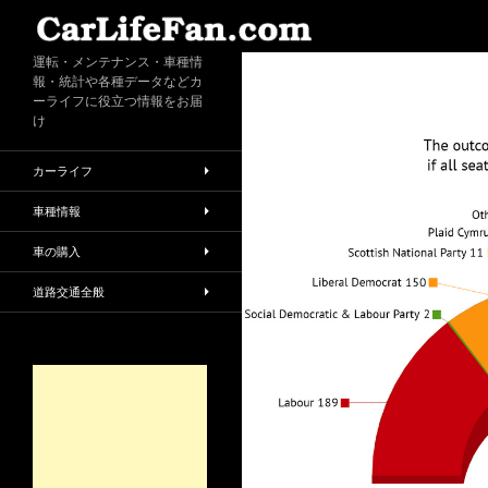
検
索
運転・メンテナンス・車種情
報・統計や各種データなどカ
ーライフに役立つ情報をお届
け
カーライフ
車種情報
車の購入
道路交通全般