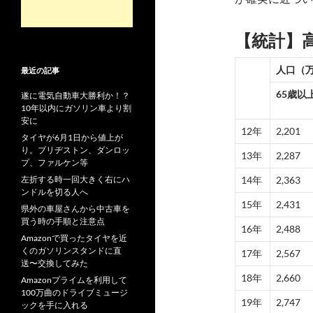
【統計】
人口（
最近の記事
65歳以
遂に電気自動車大勝利か！？
10年以内にガソリン車より割
安に
12年
2,201
タイヤが6月1日から値上が
り。ブリヂストン、ダンロッ
13年
2,287
プ、ファルケン等
14年
2,363
左折する時一回大きく右にハ
ンドルを切る人へ
15年
2,431
県外の車屋さんから中古車を
買う時の手順と注意点
16年
2,488
Amazonで買ったタイヤを近
くのガソリンスタンドに直
17年
2,567
送〜交換してみた
18年
2,660
Amazonプライムを利用して
100万曲のドライブミュージ
19年
2,747
ックを手に入れる