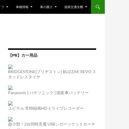
ンツへスキップ
イフ
車種情報
車の購入
道路交通全般
【PR】カー用品
BRIDGESTONE(ブリヂストン) BLIZZAK REVO ス
タッドレスタイヤ
Panasonic [ パナソニック ] 国産車バッテリー
ユピテル 常時録画HDドライブレコーダー
超小型！2台同時充電 USBシガーソケットカーチ