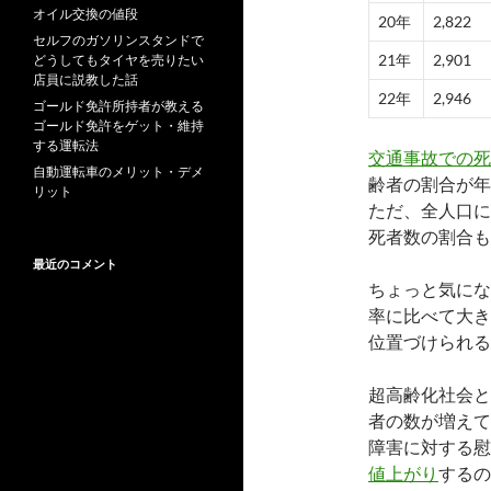
オイル交換の値段
20年
2,822
セルフのガソリンスタンドで
21年
2,901
どうしてもタイヤを売りたい
店員に説教した話
22年
2,946
ゴールド免許所持者が教える
ゴールド免許をゲット・維持
する運転法
交通事故での死
自動運転車のメリット・デメ
齢者の割合が年
リット
ただ、全人口に
死者数の割合も
最近のコメント
ちょっと気にな
率に比べて大き
位置づけられる
超高齢化社会と
者の数が増えて
障害に対する慰
値上がり
するの