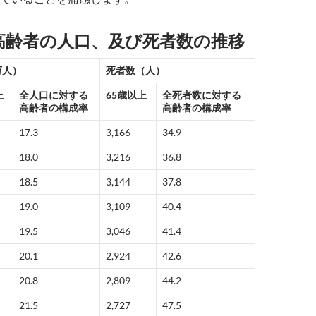
高齢者の人口、及び死者数の推移
万人）
死者数（人）
上
全人口に対する
65歳以上
全死者数に対する
高齢者の構成率
高齢者の構成率
17.3
3,166
34.9
18.0
3,216
36.8
18.5
3,144
37.8
19.0
3,109
40.4
19.5
3,046
41.4
20.1
2,924
42.6
20.8
2,809
44.2
21.5
2,727
47.5