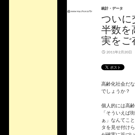
統計・データ
ついに
半数を
実をご
2011年2月20日
高齢化社会だな
でしょうか？
個人的には高齢
「そういえば街
ぁ」なんてこと
タを見せ付けら
が確実に近づい