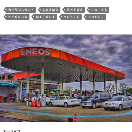
ガソリンスタンド
ＣＯＳＭＯ
ＥＮＥＯＳ
ＪＡ－ＳＳ
ＫＹＧＮＵＳ
ＭＩＴＳＵＩ
ＭＯＢＩＬ
ＳＨＥＬＬ
カーライフ