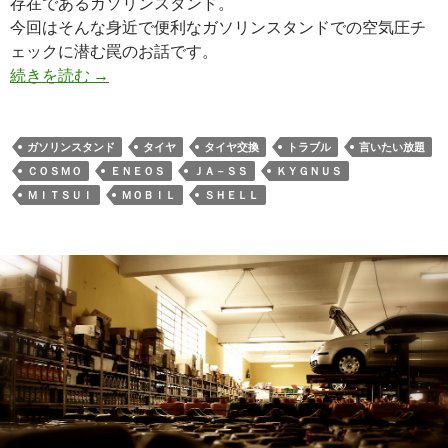
存在であるガソリンスタンド。
今回はそんな身近で便利なガソリンスタンドでの空気圧チ
ェックに潜む罠のお話です。
続きを読む
→
ガソリンスタンド
タイヤ
タイヤ交換
トラブル
言いたい放題
ＣＯＳＭＯ
ＥＮＥＯＳ
ＪＡ－ＳＳ
ＫＹＧＮＵＳ
ＭＩＴＳＵＩ
ＭＯＢＩＬ
ＳＨＥＬＬ