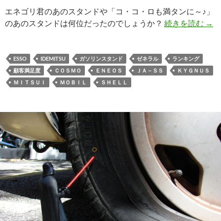
エネゴリ君のあのスタンドや「コ・コ・ロも満タンに～♪」
のあのスタンドは何位だったのでしょうか？
続きを読む
→
ESSO
IDEMITSU
ガソリンスタンド
ゼネラル
ランキング
顧客満足度
ＣＯＳＭＯ
ＥＮＥＯＳ
ＪＡ－ＳＳ
ＫＹＧＮＵＳ
ＭＩＴＳＵＩ
ＭＯＢＩＬ
ＳＨＥＬＬ