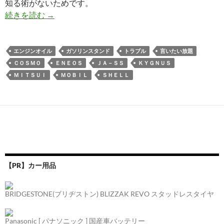
知る術がないためです。
続きを読む
→
エンジンオイル
ガソリンスタンド
トラブル
言いたい放題
ＣＯＳＭＯ
ＥＮＥＯＳ
ＪＡ－ＳＳ
ＫＹＧＮＵＳ
ＭＩＴＳＵＩ
ＭＯＢＩＬ
ＳＨＥＬＬ
【PR】カー用品
BRIDGESTONE(ブリヂストン) BLIZZAK REVO スタッドレスタイヤ
Panasonic [ パナソニック ] 国産車バッテリー