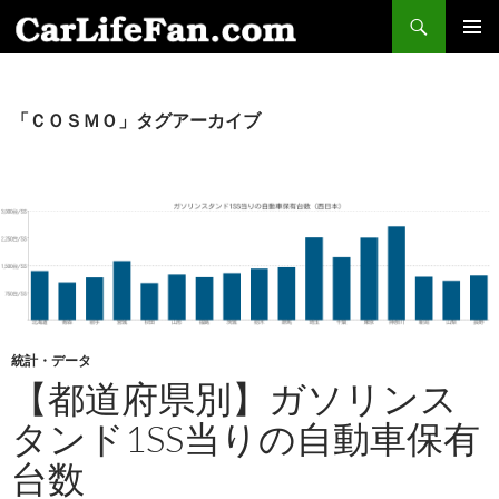
検
索
コ
メインメ
ン
ニュー
テ
ン
「ＣＯＳＭＯ」タグアーカイブ
ツ
へ
ス
キ
ッ
プ
統計・データ
【都道府県別】ガソリンス
タンド1SS当りの自動車保有
台数