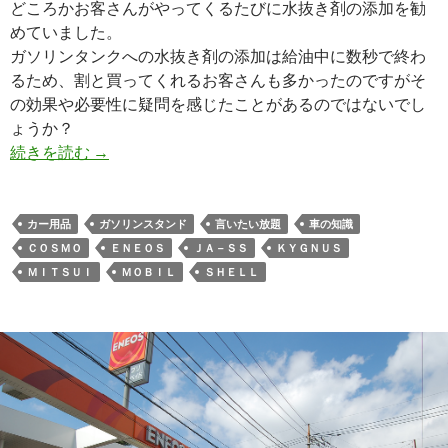
どころかお客さんがやってくるたびに水抜き剤の添加を勧
めていました。
ガソリンタンクへの水抜き剤の添加は給油中に数秒で終わ
るため、割と買ってくれるお客さんも多かったのですがそ
の効果や必要性に疑問を感じたことがあるのではないでし
ょうか？
続きを読む
→
カー用品
ガソリンスタンド
言いたい放題
車の知識
ＣＯＳＭＯ
ＥＮＥＯＳ
ＪＡ－ＳＳ
ＫＹＧＮＵＳ
ＭＩＴＳＵＩ
ＭＯＢＩＬ
ＳＨＥＬＬ