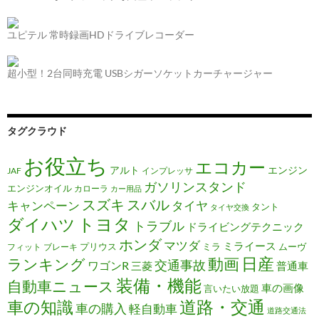
ユピテル 常時録画HDドライブレコーダー
超小型！2台同時充電 USBシガーソケットカーチャージャー
タグクラウド
お役立ち
エコカー
アルト
エンジン
JAF
インプレッサ
ガソリンスタンド
エンジンオイル
カローラ
カー用品
スズキ
スバル
キャンペーン
タイヤ
タント
タイヤ交換
トヨタ
ダイハツ
トラブル
ドライビングテクニック
ホンダ
マツダ
ミライース
プリウス
ミラ
ムーヴ
フィット
ブレーキ
日産
動画
ランキング
交通事故
ワゴンR
三菱
普通車
装備・機能
自動車ニュース
車の画像
言いたい放題
道路・交通
車の知識
車の購入
軽自動車
道路交通法