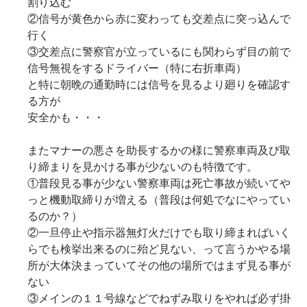
割り込む
②信号が黄色から赤に変わっても交差点に突っ込んで
行く
③交差点に警察官が立っているにも関わらず目の前で
信号無視をするドライバー（特に右折車両）
と特に朝晩の通勤時には信号を見るより廻りを確認す
る方が
安全かも・・・
またマナーの悪さを助長するかの様に警察車両及び取
り締まりを見かける事が少ないのも特徴です。
①普段見る事が少ない警察車両は死亡事故が続いてや
っと機動取締りが増える（普段は何処でなにやってい
るのか？）
②一旦停止や指示器無灯火だけでも取り締まればいく
らでも検挙出来るのに殆ど見ない、って言うかやる場
所が大体決まっていてその他の場所ではまず見る事が
ない
③メインの１１号線などでねずみ取りをやれば必ず掛