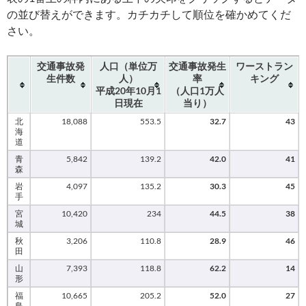
の並び替えができます。カチカチして順位を確かめてくだ
さい。
交通事故発
人口（単位万
交通事故発生
ワーストラン
生件数
人）
率
キング
平成20年10月1
（人口1万人
日現在
当り）
北
18,088
553.5
32.7
43
海
道
青
5,842
139.2
42.0
41
森
岩
4,097
135.2
30.3
45
手
宮
10,420
234
44.5
38
城
秋
3,206
110.8
28.9
46
田
山
7,393
118.8
62.2
14
形
福
10,665
205.2
52.0
27
島