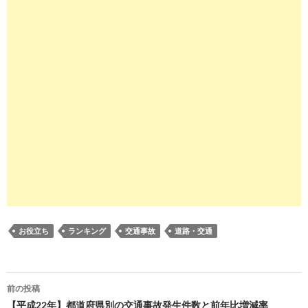
お役立ち
ランキング
交通事故
道路・交通
投
前の投稿
稿
【平成22年】都道府県別の交通事故発生件数と前年比増減率