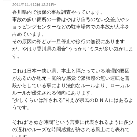
2011年11月12日 12:21 PM
香川県内で損保の事故調査やっています。
事故の多い箇所の一番はやはり信号のない交差点やシ
ョッピングセンターなどの駐車場内での事故が大半を
占めています。
その原因の殆どが一旦停止や徐行の無視にあります
が、やはり香川県の場合“うっかり”ミスが多い気がしま
す。
これは日本一狭い県、本土と隔たっている地理的要因
があるのか地元＝庭的な感覚で緊張感の無い運転を普
段からしている事により法的なルールより、ローカル
ルールが優先される傾向にあります。
“少しくらいは許される”甘えが県民のＤＮＡにはあるよ
うです。
それは“さぬき時間”という言葉に代表されるように多少
の遅れやルーズな時間感覚が許される風土にも表れて
います。