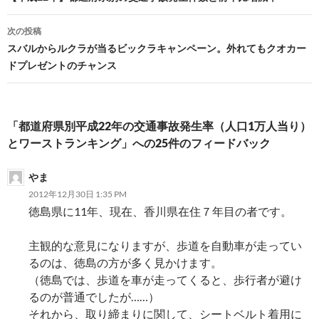
ナ
次の投稿
ビ
スバルからルクラが当るビックラキャンペーン。外れてもクオカー
ドプレゼントのチャンス
ゲ
ー
シ
「都道府県別平成22年の交通事故発生率（人口1万人当り）
とワーストランキング」への25件のフィードバック
ョ
ン
やま
2012年12月30日 1:35 PM
徳島県に11年、現在、香川県在住７年目の者です。
主観的な意見になりますが、歩道を自動車が走ってい
るのは、徳島の方が多く見かけます。
（徳島では、歩道を車が走ってくると、歩行者が避け
るのが普通でしたが……）
それから、取り締まりに関して、シートベルト着用に