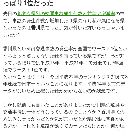
っぱり1位だった
先日の
都道府県別の交通事故発生件数と前年比増減率
の中
で、事故の発生件数が増加した９県のうち私が気になる県
といったのは
香川県
でした。気が付いた方いらっしゃいま
したか？
香川県といえば交通事故の発生率が全国でワースト1位とい
うちょっと嬉しくない記録を持っている県ですが、私が知
っている限りでは平成15年～平成21年まで最低でも7年連
続でワースト1位です。
ということはつまり、今回平成22年のランキングを加えて8
年連続で日本一ということになります。平成14年以前のデ
ータがないため正確な記録が分からないのが残念です。
しかし以前にも書いたことがありましたが香川県の道路や
交通事情は一体どうなっているのでしょうか？香川県民の
方はみなせっかちだとか気が荒いだとか県民性に関係があ
るのか、それとも道路が狭くてカーブだらけとか、何か理