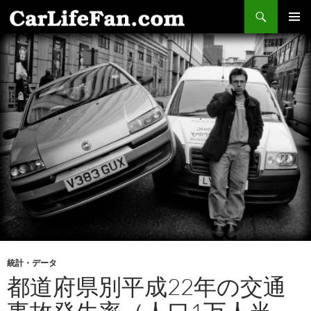
検
索
コ
メインメ
ン
ニュー
テ
ン
ツ
へ
ス
キ
ッ
プ
統計・データ
都道府県別平成22年の交通