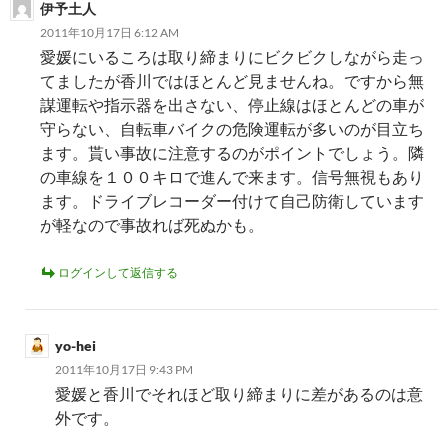
伊予土人
2011年10月17日 6:12 AM
愛媛にいるころは取り締まりにビクビクしながら走っ
てましたが香川ではほとんど見ませんね。ですから無
謀運転や指示器を出さない、停止線はほとんどの車が
守らない、自転車バイクの危険運転が多いのが目立ち
ます。貰い事故に注意するのがポイントでしょう。隣
の車線を１００キロで進んで来ます。信号無視もあり
ます。ドライブレコーダー付けて自己防衛しています
が軽なので事故れば死ぬかも。
ログインして返信する
yo-hei
2011年10月17日 9:43 PM
愛媛と香川でそれほど取り締まりに差があるのは意
外です。