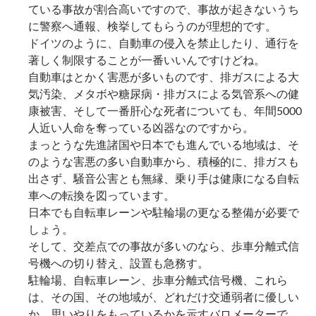
ている事故が割合高いですので、事故が起きないうち
に警察へ通報、検挙してもらうのが理想的です。
ドイツのように、自動車の侵入を禁止したり、通行を
著しく制限することが一番いいんですけどね。
自動車はとかく害悪が多いものです、排ガスによる大
気汚染、メタボや糖尿病・排ガスによる気管系への健
康被害、そして一番肝心な死者についても、年間5000
人近い人命を奪っている凶器なのですから。
まっとうな先進諸国や日本でも進んでいる地域は、そ
のような害悪の多い自動車から、積極的に、排ガスも
出さず、騒音公害とも無縁、乗り手は健康になる自転
車への転換を図っています。
日本でも自転車レーンや駐輪場の更なる整備が必要で
しょう。
そして、交差点での事故が多いのなら、歩車分離式信
号機への切り替え、設置も急務す。
駐輪場、自転車レーン、歩車分離式信号機、これら
は、その国、その地域が、どれだけ交通弱者に優しい
か、思いやりをもっているかを示すバロメーターで