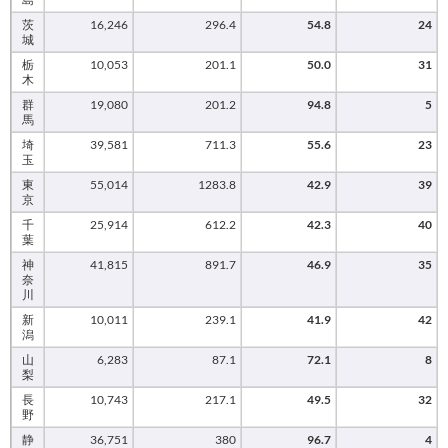
茨
16,246
296.4
54.8
24
城
栃
10,053
201.1
50.0
31
木
群
19,080
201.2
94.8
5
馬
埼
39,581
711.3
55.6
23
玉
東
55,014
1283.8
42.9
39
京
千
25,914
612.2
42.3
40
葉
神
41,815
891.7
46.9
35
奈
川
新
10,011
239.1
41.9
42
潟
山
6,283
87.1
72.1
8
梨
長
10,743
217.1
49.5
32
野
静
36,751
380
96.7
4