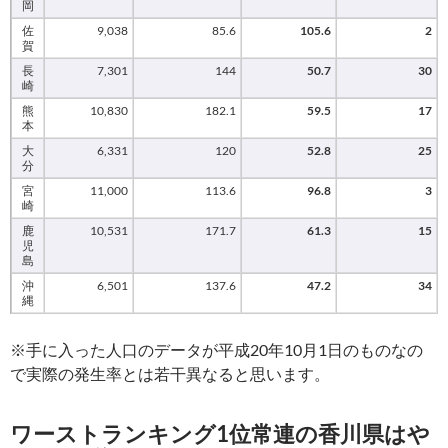
岡
佐
9,038
85.6
105.6
2
賀
長
7,301
144
50.7
30
崎
熊
10,830
182.1
59.5
17
本
大
6,331
120
52.8
25
分
宮
11,000
113.6
96.8
3
崎
鹿
10,531
171.7
61.3
15
児
島
沖
6,501
137.6
47.2
34
縄
※手に入った人口のデータが平成20年10月1日のものなの
で実際の発生率とは若干異なると思います。
ワーストランキング1位常連の香川県はや