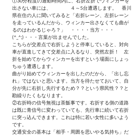
①30分程度の通勤時間内に、右折左折でウィンカーを
出さない車には、 ４～5台遭遇します。 香川
県在住の人に聞いてみると「右折レーン、左折レーン
を走っているんだから、ウィンカー出さなくても曲が
るのはわかるじゃろ？」 ・・・・当方・・・
(^_^;)・・・言葉が出ませんでした。
こちらが交差点で右折しようと停車していると、対向
車が直進してきて交差点に入るなり、突然左折！ 左
折を始めてからウィンカーを出すという場面にしょっ
ちゅう遭遇します。
曲がり始めてウィンカーを出したのだから、「出し忘
れ」ではないと思います。当方を待たせておいて、自
分が先に右折し先行するため？？という県民性？？と
勘繰りたくもなります。
②右折時の信号無視は茶飯事です。右折する側の道路
は既に青信号に変わっていても、先行車に続いて右折
に突っ込んできます。これは特に若い女性に多いよう
です。
交通安全の基本は「相手・周囲を思いやる気持ち」だ