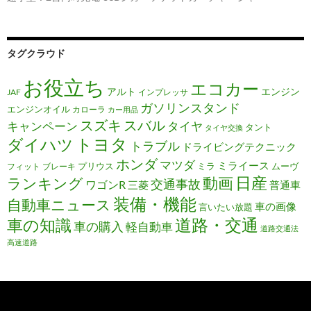
タグクラウド
お役立ち
エコカー
アルト
エンジン
JAF
インプレッサ
ガソリンスタンド
エンジンオイル
カローラ
カー用品
スズキ
スバル
キャンペーン
タイヤ
タント
タイヤ交換
トヨタ
ダイハツ
トラブル
ドライビングテクニック
ホンダ
マツダ
ミライース
プリウス
ミラ
ムーヴ
フィット
ブレーキ
日産
動画
ランキング
交通事故
ワゴンR
三菱
普通車
装備・機能
自動車ニュース
車の画像
言いたい放題
道路・交通
車の知識
車の購入
軽自動車
道路交通法
高速道路