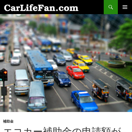
検
索
コ
メインメ
ン
ニュー
テ
ン
ツ
へ
ス
キ
ッ
プ
補助金
エコカー補助金の申請額が