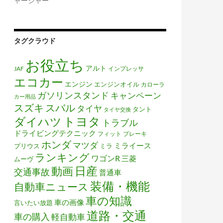
ャージャー
タグクラウド
お役立ち
アルト
JAF
インプレッサ
エコカー
エンジン
エンジンオイル
カローラ
ガソリンスタンド
キャンペーン
カー用品
スズキ
スバル
タイヤ
タント
タイヤ交換
トヨタ
ダイハツ
トラブル
ドライビングテクニック
フィット
ブレーキ
ホンダ
マツダ
ミライース
プリウス
ミラ
ランキング
ワゴンR
三菱
ムーヴ
日産
動画
交通事故
普通車
装備・機能
自動車ニュース
車の知識
車の画像
言いたい放題
道路・交通
車の購入
軽自動車