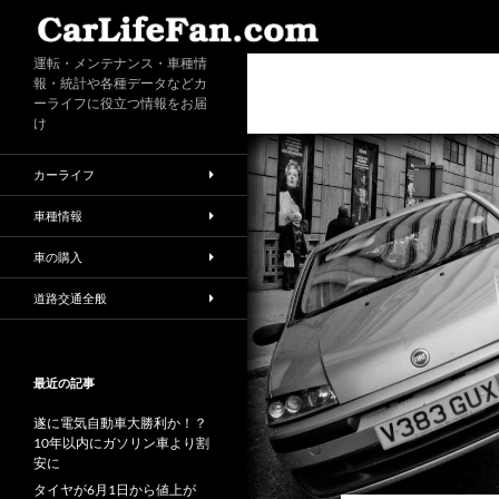
検
索
運転・メンテナンス・車種情
報・統計や各種データなどカ
ーライフに役立つ情報をお届
け
カーライフ
車種情報
車の購入
道路交通全般
最近の記事
遂に電気自動車大勝利か！？
10年以内にガソリン車より割
安に
タイヤが6月1日から値上が