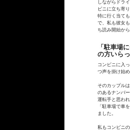
しながらドライ
ビニに立ち寄り
特に行く当ても
で、私も彼女も
ち読み開始から
「駐車場
の方いら
コンビニに入っ
つ声を掛け始め
そのカップルは
のあるナンバー
運転手と思われ
「駐車場で車を
ました。
私もコンビニの