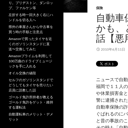
り。ブリヂストン、ダンロッ
プ、ファルケン等
保険
自動車
左折する時一回大きく右にハ
ンドルを切る人へ
かも、
県外の車屋さんから中古車を
買う時の手順と注意点
話【悪
Amazonで買ったタイヤを近
くのガソリンスタンドに直
送〜交換してみた
2010年6月11日
Amazonプライムを利用して
100万曲のドライブミュージ
ックを手に入れる
オイル交換の値段
ニュースで自動
セルフのガソリンスタンドで
どうしてもタイヤを売りたい
福岡で１１人の
店員に説教した話
や休業損害金と
ゴールド免許所持者が教える
警に逮捕された
ゴールド免許をゲット・維持
自動車保険の詐
する運転法
ぐばれるのにバ
自動運転車のメリット・デメ
リット
と昔の事故のこ
その時も「自動