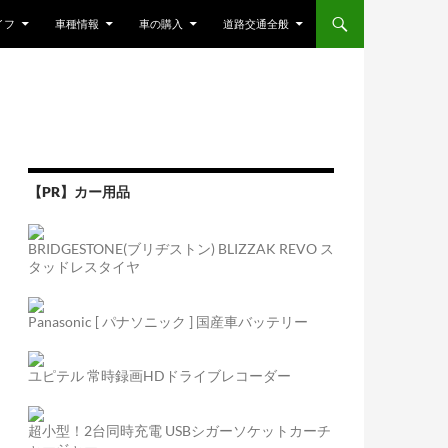
ンツへスキップ
イフ
車種情報
車の購入
道路交通全般
【PR】カー用品
BRIDGESTONE(ブリヂストン) BLIZZAK REVO ス
タッドレスタイヤ
Panasonic [ パナソニック ] 国産車バッテリー
ユピテル 常時録画HDドライブレコーダー
超小型！2台同時充電 USBシガーソケットカーチ