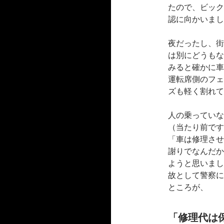
たので、ビック
認に向かいまし
夜だったし、街
は別にどうもな
みると確かに車
運転席側のフェ
ズも軽く割れて
人の乗っていな
（当たり前です
「車は修理させ
謝りでなんだか
ようと思いまし
故として警察に
ところが、
「修理代は