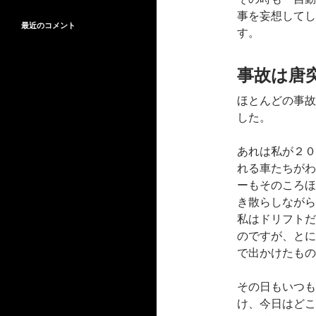
事を妄想してし
最近のコメント
す。
事故は唐
ほとんどの事故
した。
あれは私が２０
れる車たちがわ
ーもそのころほ
き散らしながら
私はドリフトだ
のですが、とに
で出かけたもの
その日もいつも
け、今日はどこ