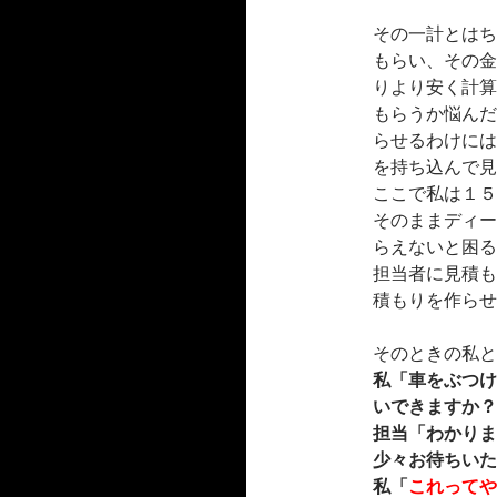
その一計とはち
もらい、その金
りより安く計算
もらうか悩んだ
らせるわけには
を持ち込んで見
ここで私は１５
そのままディー
らえないと困る
担当者に見積も
積もりを作らせ
そのときの私と
私「車をぶつけ
いできますか？
担当「わかりま
少々お待ちいた
私「
これってや