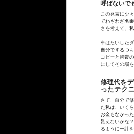
呼ばないで
この発言に少々
でわざわざ名乗
さを考えて、私
車はたいしたダ
自分でするつも
コピーと携帯の
にしてその場を
修理代を
ったテク
さて、自分で修
た私は、いくら
お金もなかった
貰えないかな？
るように一計を