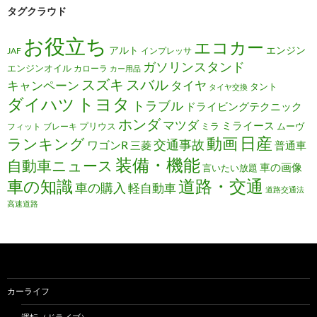
タグクラウド
お役立ち
エコカー
アルト
エンジン
JAF
インプレッサ
ガソリンスタンド
エンジンオイル
カローラ
カー用品
スズキ
スバル
キャンペーン
タイヤ
タント
タイヤ交換
トヨタ
ダイハツ
トラブル
ドライビングテクニック
ホンダ
マツダ
ミライース
プリウス
ミラ
ムーヴ
フィット
ブレーキ
日産
動画
ランキング
交通事故
ワゴンR
三菱
普通車
装備・機能
自動車ニュース
車の画像
言いたい放題
道路・交通
車の知識
車の購入
軽自動車
道路交通法
高速道路
カーライフ