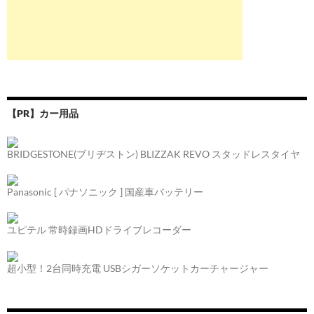
【PR】カー用品
BRIDGESTONE(ブリヂストン) BLIZZAK REVO スタッドレスタイヤ
Panasonic [ パナソニック ] 国産車バッテリー
ユピテル 常時録画HDドライブレコーダー
超小型！2台同時充電 USBシガーソケットカーチャージャー