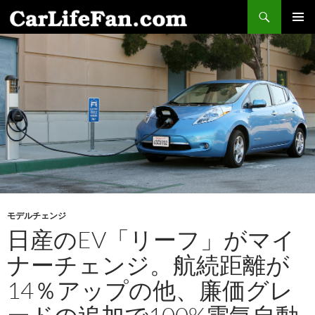
検
索
コ
メインメ
ン
ニュー
テ
ン
ツ
へ
ス
キ
ッ
プ
モデルチェンジ
日産のEV「リーフ」がマイ
ナーチェンジ。航続距離が
14％アップの他、廉価グレ