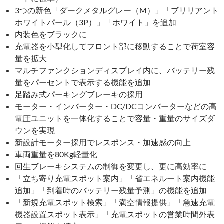
3つの新色「ダークメタルグレー（M）」「ブリリアント
ホワイトパール（3P）」「ホワイト」を追加
内装色をブラックに
充電器を小型化してフロント部に移動することで荷室容
量を拡大
マルチファンクションディスプレイ内に、バッテリー残
量をパーセントで表示する機能を追加
足踏み式パーキングブレーキの採用
モーター・インバーター・DC/DCコンバーターなどの高
電圧ユニットを一体化することで容量・重量のサイズダ
ウンを実現
新設計モーター採用でレスポンス・加速感の向上
車両重量を80Kg軽量化
回生ブレーキシステムの制御を変更し、更に高効率に
「立ち寄り充電スポット案内」「省エネルート案内機能
追加」「到着時のバッテリー残量予測」の機能を追加
「新規充電スポット検索」「満空情報提供」「急速充電
機器設置スポット表示」「充電スポットの営業時間外表