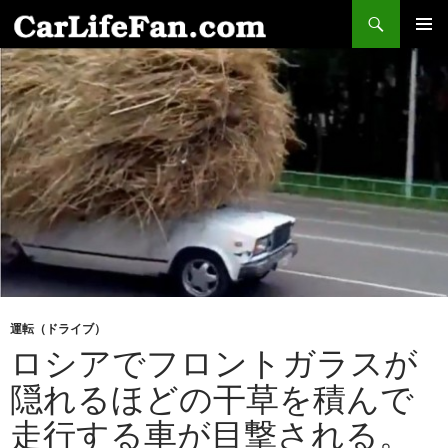
検
索
コ
メインメ
ン
ニュー
テ
ン
ツ
へ
ス
キ
ッ
プ
運転（ドライブ）
ロシアでフロントガラスが
隠れるほどの干草を積んで
走行する車が目撃される。