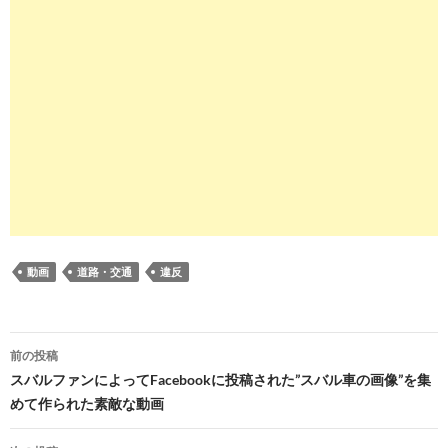
動画
道路・交通
違反
投
前の投稿
稿
スバルファンによってFacebookに投稿された”スバル車の画像”を集
めて作られた素敵な動画
ナ