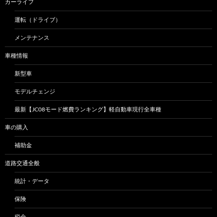
カーライフ
運転（ドライブ）
メンテナンス
車種情報
新型車
モデルチェンジ
最新【JC08モード燃費ランキング】軽自動車現行全車種
車の購入
補助金
道路交通全般
統計・データ
保険
税金