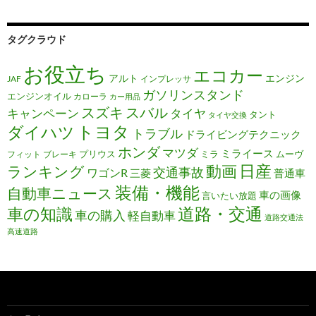
タグクラウド
お役立ち
エコカー
アルト
エンジン
JAF
インプレッサ
ガソリンスタンド
エンジンオイル
カローラ
カー用品
スズキ
スバル
キャンペーン
タイヤ
タント
タイヤ交換
トヨタ
ダイハツ
トラブル
ドライビングテクニック
ホンダ
マツダ
ミライース
プリウス
ミラ
ムーヴ
フィット
ブレーキ
日産
動画
ランキング
交通事故
ワゴンR
三菱
普通車
装備・機能
自動車ニュース
車の画像
言いたい放題
道路・交通
車の知識
車の購入
軽自動車
道路交通法
高速道路