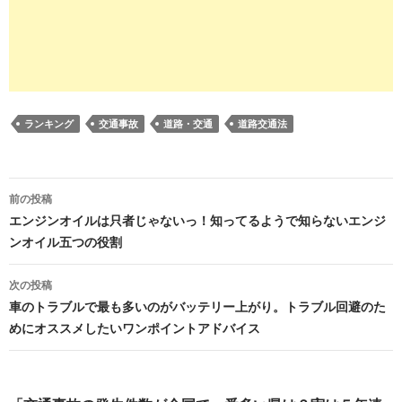
ランキング
交通事故
道路・交通
道路交通法
投
前の投稿
稿
エンジンオイルは只者じゃないっ！知ってるようで知らないエンジ
ンオイル五つの役割
ナ
ビ
次の投稿
車のトラブルで最も多いのがバッテリー上がり。トラブル回避のた
ゲ
めにオススメしたいワンポイントアドバイス
ー
シ