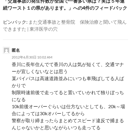
「交通事故の発生件数が全国で一番多い県は？実は５年連
ョ
続ワースト１の県があります。」への4件のフィードバック
ン
ピンバック:
また交通事故と整骨院 保険治療と聞いて飛ん
できますた | 東洋医学の穴
匿名
2012年6月30日 10:02 AM
香川に長年住んでて香川の人は気が短くて、交通マナ
ーが宜しくないなとは思う
某バイパスは高速道路並みにいつも車飛ばしてる人ば
かりで
制限時速前後で走ってると置いていかれて独りぼっち
になる
10k前後オーバーぐらいは仕方ないとしても、20k～場
合によっては30kオバーしてるから
警察が取り締まったらまとめてスピード違反で捕まる
んじゃないかと思いながらいつも走ってる