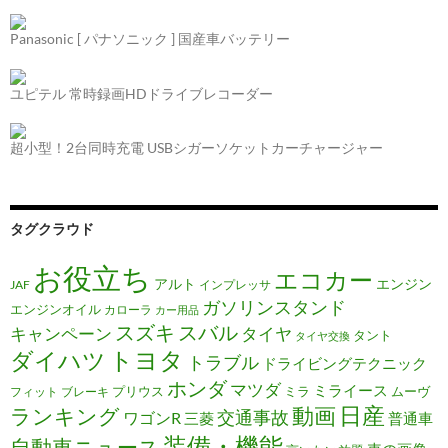
Panasonic [ パナソニック ] 国産車バッテリー
ユピテル 常時録画HDドライブレコーダー
超小型！2台同時充電 USBシガーソケットカーチャージャー
タグクラウド
お役立ち
エコカー
アルト
エンジン
JAF
インプレッサ
ガソリンスタンド
エンジンオイル
カローラ
カー用品
スズキ
スバル
キャンペーン
タイヤ
タント
タイヤ交換
トヨタ
ダイハツ
トラブル
ドライビングテクニック
ホンダ
マツダ
ミライース
プリウス
ミラ
ムーヴ
フィット
ブレーキ
日産
動画
ランキング
交通事故
ワゴンR
三菱
普通車
装備・機能
自動車ニュース