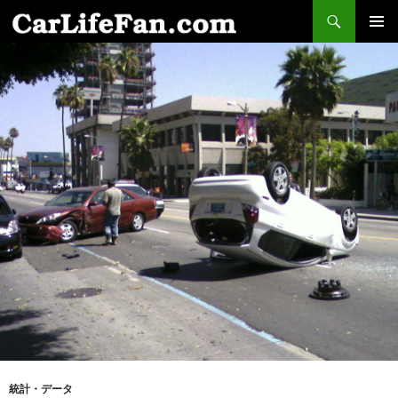
検
索
コ
メインメ
ン
ニュー
テ
ン
ツ
へ
ス
キ
ッ
プ
統計・データ