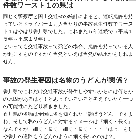
件数ワースト１の県は
同じく警察庁と国土交通省の統計によると、運転免許を持
っているドライバー１万人当たりの事故発生件数でワース
ト１はやはり香川県でした。これまた５年連続で（平成１
５年～平成１９年）。
といっても交通事故って殆どの場合、免許を持っている人
が起こすものですから当然といえば当然の結果かもしれま
せん。
事故の発生要因は名物のうどんが関係？
香川県でこれだけ交通事故が発生しやすいからには何らか
の原因があるはず！と思っていろいろと考えていたら一つ
の可能性にたどり着きました。
香川県の名物は全国に名を知られた「讃岐うどん」ですよ
ね。そして私のうどんに対するイメージは『細く・長く』
なんですが、細く・長く、細く・長く・・・「はっ、もし
や香川の道路もうどんのように細く長いのでは？」