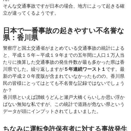
そんな交通事故ですが日本の場合、地方によって起きる確
立が違ってくるようです。
日本で一番事故の起きやすい不名誉な
県：香川県
警察庁と国土交通省がまとめている交通事故の統計による
と、平成１５年～平成１９年までの五年間に人口１万人当
たりに換算した交通事故の発生件数が最も多かった県は香
川県でした。繰り返しますが
５年連続ワースト１
です。最
新の平成２０年度版が含まれていなかったものの、香川県
民の皆様にとってはとても不名誉な記録ではないでしょう
か？
香川県といえば讃岐うどんと瀬戸大橋くらいしか思い浮か
ばない無知な私ですが、この統計で道路が危ない県という
データが頭にインプットされてしまいました。
ちなみに運転免許保有者に対する事故発生