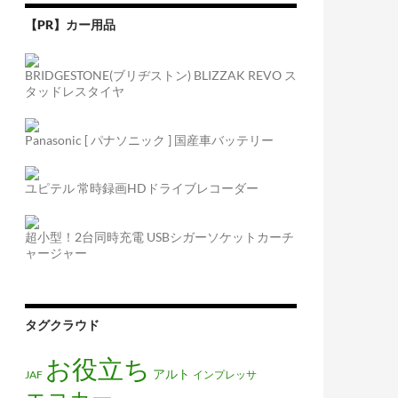
【PR】カー用品
BRIDGESTONE(ブリヂストン) BLIZZAK REVO ス
タッドレスタイヤ
Panasonic [ パナソニック ] 国産車バッテリー
ユピテル 常時録画HDドライブレコーダー
超小型！2台同時充電 USBシガーソケットカーチ
ャージャー
タグクラウド
お役立ち
アルト
JAF
インプレッサ