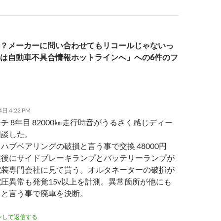
？メーカーに問い合わせてもリコールじゃないっ
は自動車不具合情報ホットラインへ」への6件のフ
日 4:22 PM
チ 8年目 82000㎞走行時音がうるさく感じディー
相談した。
ハブベアリングの破損と言う事で交換 48000円
程後にサイドブレーキランプとバッテリーランプが
電装専門会社に見て貰う。オルタネーターの破損が
圧異常も発覚15v以上を計測。異常箇所が他にも
うと言う事で廃車を決断。
ンして返信する