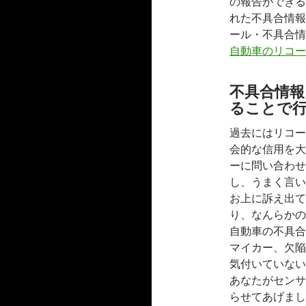
の報告ができる
れた不具合情報
ール・不具合情
自動車のリコー
不具合情
ることで
過去にはリコー
会的な信用を大
ーに問い合わせ
し、うまく言い
お上に訴え出て
り、なんらかの
自動車の不具合
マイカー、欠陥
気付いていない
あなたがセンサ
らせてあげまし