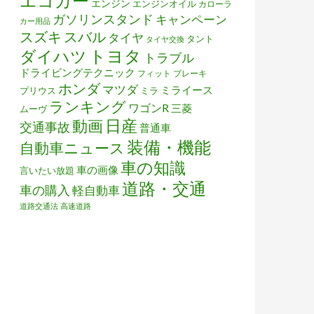
エコカー
エンジン
エンジンオイル
カローラ
ガソリンスタンド
キャンペーン
カー用品
スズキ
スバル
タイヤ
タント
タイヤ交換
トヨタ
ダイハツ
トラブル
ドライビングテクニック
フィット
ブレーキ
ホンダ
マツダ
ミライース
プリウス
ミラ
ランキング
ワゴンR
三菱
ムーヴ
日産
動画
交通事故
普通車
装備・機能
自動車ニュース
車の知識
車の画像
言いたい放題
道路・交通
車の購入
軽自動車
道路交通法
高速道路