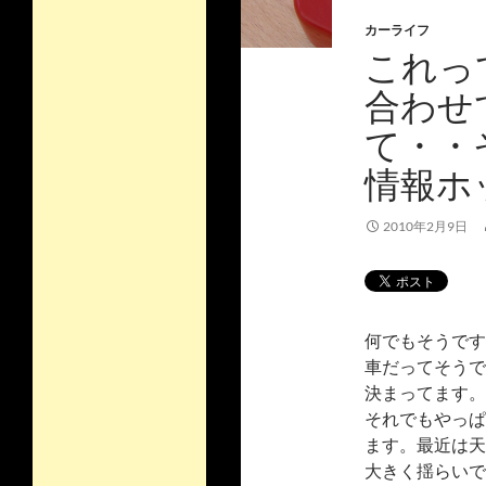
カーライフ
これっ
合わせ
て・・
情報ホ
2010年2月9日
何でもそうです
車だってそうで
決まってます。
それでもやっぱ
ます。最近は天
大きく揺らいで