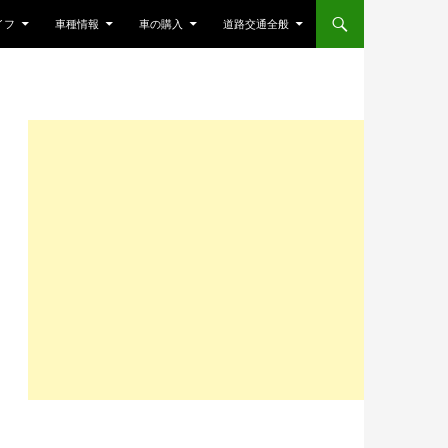
ンツへスキップ
イフ
車種情報
車の購入
道路交通全般