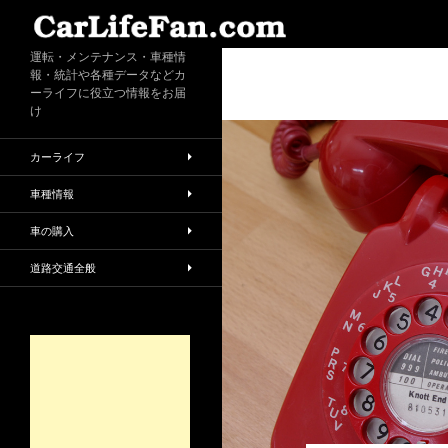
検
索
運転・メンテナンス・車種情
報・統計や各種データなどカ
ーライフに役立つ情報をお届
け
カーライフ
車種情報
車の購入
道路交通全般