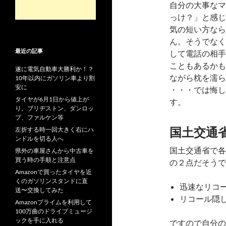
自分の大事なマ
っけ？」と感じ
気の短い方なら
ん。そうでなく
最近の記事
して電話の相手
こともあるかも
遂に電気自動車大勝利か！？
ながら枕を濡ら
10年以内にガソリン車より割
安に
・・・では悔し
タイヤが6月1日から値上が
す。
り。ブリヂストン、ダンロッ
プ、ファルケン等
国土交通
左折する時一回大きく右にハ
ンドルを切る人へ
国土交通省で各
県外の車屋さんから中古車を
買う時の手順と注意点
の２点だそうで
Amazonで買ったタイヤを近
くのガソリンスタンドに直
迅速なリコ
送〜交換してみた
リコール隠
Amazonプライムを利用して
100万曲のドライブミュージ
ックを手に入れる
ですので自分の