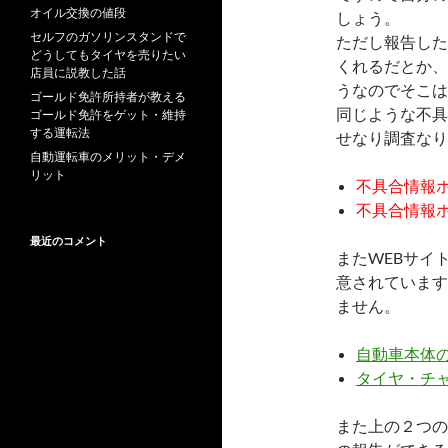
オイル交換の値段
しょう。
セルフのガソリンスタンドで
ただし報告した
どうしてもタイヤを売りたい
くれるだとか、
店員に説教した話
うなのでそこは
ゴールド免許所持者が教える
同じような不具
ゴールド免許をゲット・維持
する運転法
せなり調査なり
自動運転車のメリット・デメ
リット
不具合情報ホ
不具合情報ホッ
最近のコメント
またWEBサイ
意されています
ません。
自動車本体
タイヤ・チ
また上の２つの