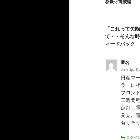
発覚で再認識
ー
シ
「これって欠陥
ョ
て・・そんな時
ン
ィードバック
匿名
2020年6月4
日産マー
ラーに
フロント
二週間
点灯し
発覚。電
有りそ
ログイ