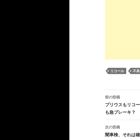
リコール
不具
投
前の投稿
稿
プリウスもリコー
も急ブレーキ？
ナ
ビ
次の投稿
闇車検、それは確
ゲ