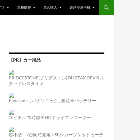
ンツへスキップ
イフ
車種情報
車の購入
道路交通全般
【PR】カー用品
BRIDGESTONE(ブリヂストン) BLIZZAK REVO ス
タッドレスタイヤ
Panasonic [ パナソニック ] 国産車バッテリー
ユピテル 常時録画HDドライブレコーダー
超小型！2台同時充電 USBシガーソケットカーチ