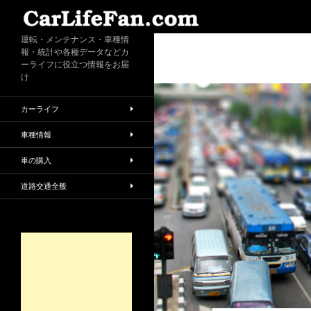
検
索
運転・メンテナンス・車種情
報・統計や各種データなどカ
ーライフに役立つ情報をお届
け
カーライフ
車種情報
車の購入
道路交通全般