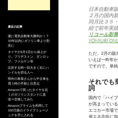
日本自動車
２月の国内
同月比３５
最近の記事
続で前年実
リコール影
遂に電気自動車大勝利か！？
YOMIURI ONL
10年以内にガソリン車より割
安に
タイヤが6月1日から値上が
ただ、2月の販
り。ブリヂストン、ダンロッ
いえば一昨年か
プ、ファルケン等
ですので、単純
左折する時一回大きく右にハ
ンドルを切る人へ
県外の車屋さんから中古車を
それでも
買う時の手順と注意点
詞
Amazonで買ったタイヤを近
くのガソリンスタンドに直
国内で「ハイブ
送〜交換してみた
が高まっている
Amazonプライムを利用して
エコカー市場で
100万曲のドライブミュージ
ックを手に入れる
省エネ志向に加