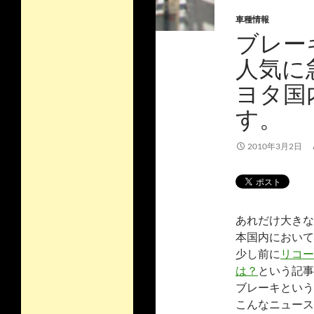
車種情報
ブレー
人気に
ヨタ国
す。
2010年3月2日
あれだけ大きな
本国内において
少し前に
リコー
は？
という記事
ブレーキという
こんなニュース