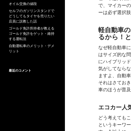
オイル交換の値段
で、マイカーの
セルフのガソリンスタンドで
ーは必ず選択肢
どうしてもタイヤを売りたい
店員に説教した話
軽自動車
ゴールド免許所持者が教える
ゴールド免許をゲット・維持
るから！
する運転法
自動運転車のメリット・デメ
なぜ軽自動車に
リット
はサイズ的な問
にハイブリッド
気がしてならな
最近のコメント
ますよ、自動車
それはさておき
車のほうが普及
エコカー人
どう考えてもこ
というキーワー