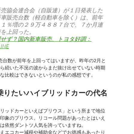
販売協会連合会（自販連）が１日発表した
新車販売台数（軽自動車を除く）は、前年
・１％増の２９万４８８７台で、７か月連
績を上回った。
響せず？国内新車販売、トヨタ好調：
INE
売台数が前年を上回ってはいますが、昨年の2月と
ら続いた不況の波からまだ抜け出せていない時期
な比較はできないというのが私の感想です。
乗りたいハイブリッドカーの代名
リッドカーといえばプリウス」という所まで地位
印象のプリウス。リコール問題があったとはいえ
は依然ダントツ人気を誇っていますね。
えエコカー減税や補助金などでお徳感もあったり