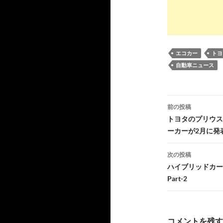
エコカー
トヨ
自動車ニュース
投
前の投稿
稿
トヨタのプリウス
ーカーが2月に発
ナ
ビ
次の投稿
ハイブリッドカー(
ゲ
Part-2
ー
シ
コメントを残す