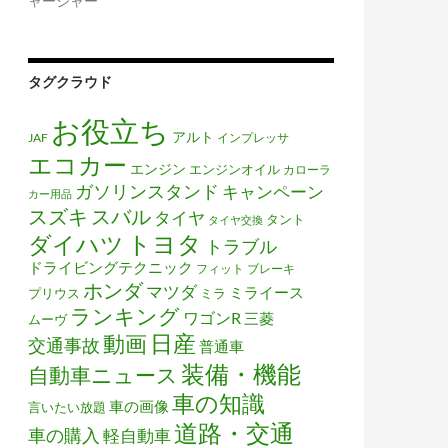
ャージャー
タグクラウド
お役立ち
アルト
JAF
インプレッサ
エコカー
エンジン
エンジンオイル
カローラ
ガソリンスタンド
キャンペーン
カー用品
スズキ
スバル
タイヤ
タント
タイヤ交換
トヨタ
ダイハツ
トラブル
ドライビングテクニック
フィット
ブレーキ
ホンダ
マツダ
ミライース
プリウス
ミラ
ランキング
ワゴンR
三菱
ムーヴ
日産
動画
交通事故
普通車
装備・機能
自動車ニュース
車の知識
車の画像
言いたい放題
道路・交通
車の購入
軽自動車