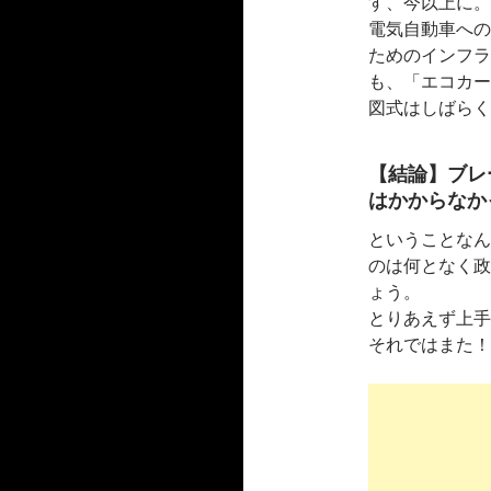
す、今以上に。
電気自動車への
ためのインフラ
も、「エコカー
図式はしばらく
【結論】ブレ
はかからなか
ということなん
のは何となく政
ょう。
とりあえず上手
それではまた！