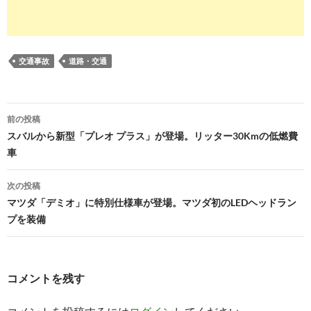
交通事故
道路・交通
投
前の投稿
稿
スバルから新型「プレオ プラス」が登場。リッター30Kmの低燃費
車
ナ
ビ
次の投稿
マツダ「デミオ」に特別仕様車が登場。マツダ初のLEDヘッドラン
ゲ
プを装備
ー
シ
コメントを残す
ョ
ン