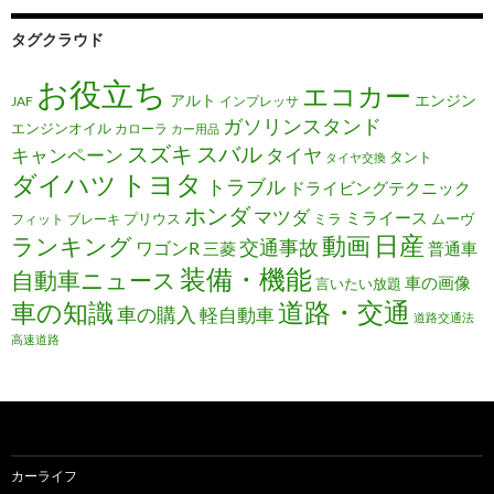
タグクラウド
お役立ち
エコカー
アルト
エンジン
JAF
インプレッサ
ガソリンスタンド
エンジンオイル
カローラ
カー用品
スズキ
スバル
キャンペーン
タイヤ
タント
タイヤ交換
トヨタ
ダイハツ
トラブル
ドライビングテクニック
ホンダ
マツダ
ミライース
プリウス
ミラ
ムーヴ
フィット
ブレーキ
日産
動画
ランキング
交通事故
ワゴンR
三菱
普通車
装備・機能
自動車ニュース
車の画像
言いたい放題
道路・交通
車の知識
車の購入
軽自動車
道路交通法
高速道路
カーライフ