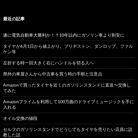
最近の記事
遂に電気自動車大勝利か！？10年以内にガソリン車より割安に
タイヤが6月1日から値上がり。ブリヂストン、ダンロップ、ファル
ケン等
左折する時一回大きく右にハンドルを切る人へ
県外の車屋さんから中古車を買う時の手順と注意点
Amazonで買ったタイヤを近くのガソリンスタンドに直送〜交換し
てみた
Amazonプライムを利用して100万曲のドライブミュージックを手に
入れる
オイル交換の値段
セルフのガソリンスタンドでどうしてもタイヤを売りたい店員に説
教した話