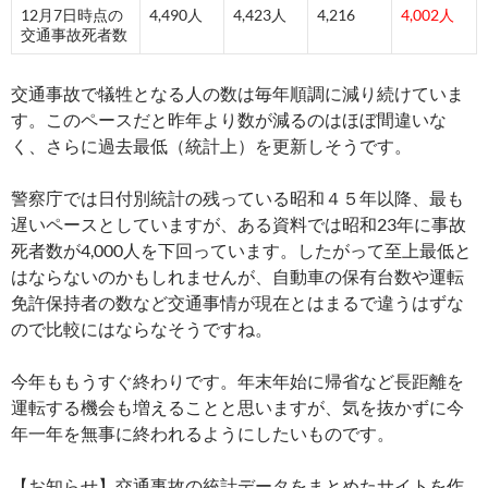
12月7日時点の
4,490人
4,423人
4,216
4,002人
交通事故死者数
交通事故で犠牲となる人の数は毎年順調に減り続けていま
す。このペースだと昨年より数が減るのはほぼ間違いな
く、さらに過去最低（統計上）を更新しそうです。
警察庁では日付別統計の残っている昭和４５年以降、最も
遅いペースとしていますが、ある資料では昭和23年に事故
死者数が4,000人を下回っています。したがって至上最低と
はならないのかもしれませんが、自動車の保有台数や運転
免許保持者の数など交通事情が現在とはまるで違うはずな
ので比較にはならなそうですね。
今年ももうすぐ終わりです。年末年始に帰省など長距離を
運転する機会も増えることと思いますが、気を抜かずに今
年一年を無事に終われるようにしたいものです。
【お知らせ】交通事故の統計データをまとめたサイトを作