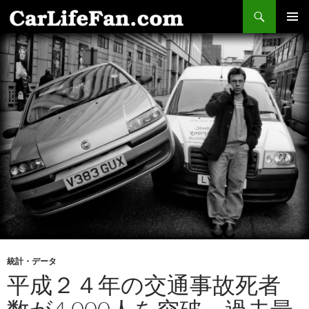
検
索
コ
メインメ
ン
ニュー
テ
ン
ツ
へ
ス
キ
ッ
プ
統計・データ
平成２４年の交通事故死者