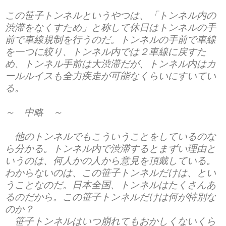
この笹子トンネルというやつは、「トンネル内の
渋滞をなくすため」と称して休日はトンネルの手
前で車線規制を行うのだ。トンネルの手前で車線
を一つに絞り、トンネル内では２車線に戻すた
め、トンネル手前は大渋滞だが、トンネル内はカ
ールルイスも全力疾走が可能なくらいにすいてい
る。
～ 中略 ～
他のトンネルでもこういうことをしているのな
ら分かる。トンネル内で渋滞するとまずい理由と
いうのは、何人かの人から意見を頂戴している。
わからないのは、この笹子トンネルだけは、とい
うことなのだ。日本全国、トンネルはたくさんあ
るのだから。この笹子トンネルだけは何が特別な
のか？
笹子トンネルはいつ崩れてもおかしくないくら