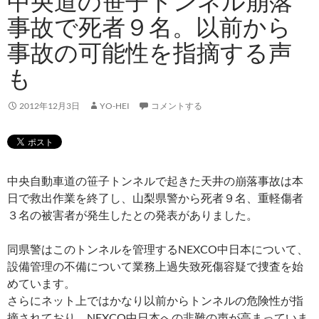
中央道の笹子トンネル崩落
事故で死者９名。以前から
事故の可能性を指摘する声
も
2012年12月3日
YO-HEI
コメントする
中央自動車道の笹子トンネルで起きた天井の崩落事故は本
日で救出作業を終了し、山梨県警から死者９名、重軽傷者
３名の被害者が発生したとの発表がありました。
同県警はこのトンネルを管理するNEXCO中日本について、
設備管理の不備について業務上過失致死傷容疑で捜査を始
めています。
さらにネット上ではかなり以前からトンネルの危険性が指
摘されており、NEXCO中日本への非難の声が高まっていま