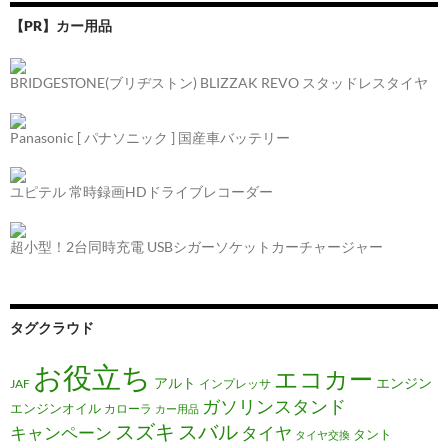
【PR】カー用品
BRIDGESTONE(ブリヂストン) BLIZZAK REVO スタッドレスタイヤ
Panasonic [ パナソニック ] 国産車バッテリー
ユピテル 常時録画HDドライブレコーダー
超小型！2台同時充電 USBシガーソケットカーチャージャー
タグクラウド
お役立ち
エコカー
アルト
エンジン
JAF
インプレッサ
ガソリンスタンド
エンジンオイル
カローラ
カー用品
スズキ
スバル
キャンペーン
タイヤ
タント
タイヤ交換