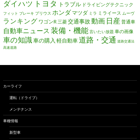
トヨタ
ダイハツ
トラブル
ドライビングテクニック
ホンダ
マツダ
ミライース
プリウス
ミラ
ムーヴ
フィット
ブレーキ
日産
動画
ランキング
交通事故
ワゴンR
三菱
普通車
装備・機能
自動車ニュース
車の画像
言いたい放題
道路・交通
車の知識
車の購入
軽自動車
道路交通法
高速道路
カーライフ
運転（ドライブ）
メンテナンス
車種情報
新型車