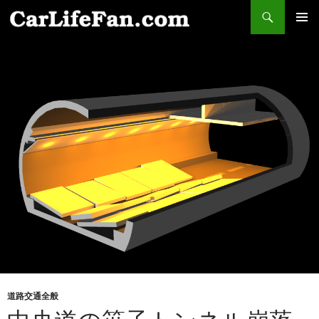
検
索
コ
メインメ
ン
ニュー
テ
ン
ツ
へ
ス
キ
ッ
プ
道路交通全般