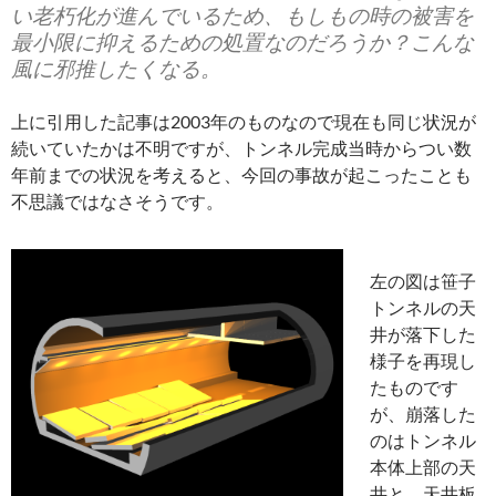
い老朽化が進んでいるため、もしもの時の被害を
最小限に抑えるための処置なのだろうか？
こんな
風に邪推したくなる。
上に引用した記事は2003年のものなので現在も同じ状況が
続いていたかは不明ですが、トンネル完成当時からつい数
年前までの状況を考えると、今回の事故が起こったことも
不思議ではなさそうです。
左の図は笹子
トンネルの天
井が落下した
様子を再現し
たものです
が、崩落した
のはトンネル
本体上部の天
井と、天井板