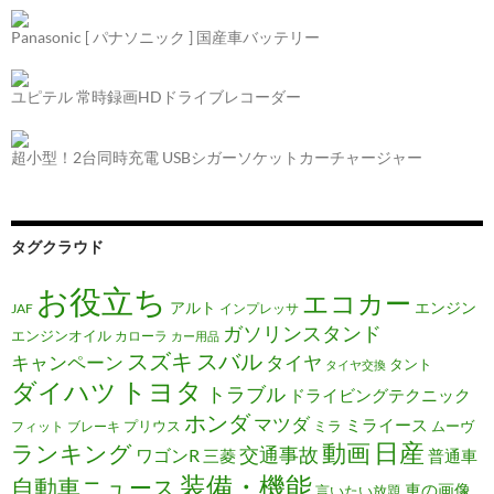
Panasonic [ パナソニック ] 国産車バッテリー
ユピテル 常時録画HDドライブレコーダー
超小型！2台同時充電 USBシガーソケットカーチャージャー
タグクラウド
お役立ち
エコカー
アルト
エンジン
JAF
インプレッサ
ガソリンスタンド
エンジンオイル
カローラ
カー用品
スズキ
スバル
キャンペーン
タイヤ
タント
タイヤ交換
トヨタ
ダイハツ
トラブル
ドライビングテクニック
ホンダ
マツダ
ミライース
プリウス
ミラ
ムーヴ
フィット
ブレーキ
日産
動画
ランキング
交通事故
ワゴンR
三菱
普通車
装備・機能
自動車ニュース
車の画像
言いたい放題