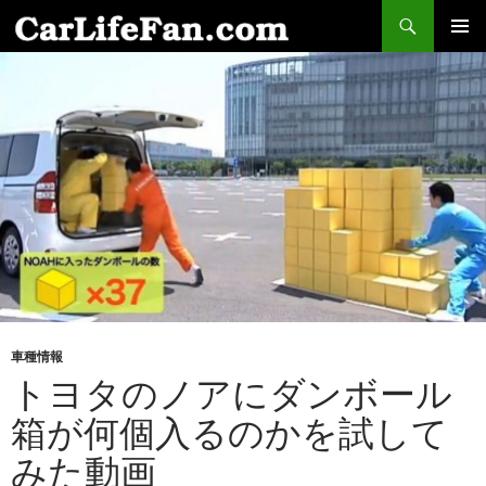
検
索
コ
メインメ
ン
ニュー
テ
ン
ツ
へ
ス
キ
ッ
プ
車種情報
トヨタのノアにダンボール
箱が何個入るのかを試して
みた動画