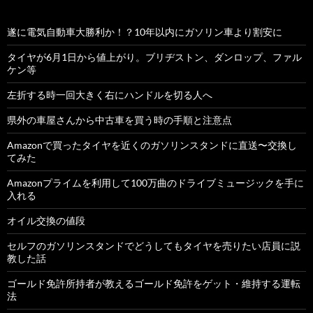
遂に電気自動車大勝利か！？10年以内にガソリン車より割安に
タイヤが6月1日から値上がり。ブリヂストン、ダンロップ、ファル
ケン等
左折する時一回大きく右にハンドルを切る人へ
県外の車屋さんから中古車を買う時の手順と注意点
Amazonで買ったタイヤを近くのガソリンスタンドに直送〜交換し
てみた
Amazonプライムを利用して100万曲のドライブミュージックを手に
入れる
オイル交換の値段
セルフのガソリンスタンドでどうしてもタイヤを売りたい店員に説
教した話
ゴールド免許所持者が教えるゴールド免許をゲット・維持する運転
法