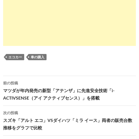
エコカー
車の購入
投
前の投稿
稿
マツダが年内発売の新型「アテンザ」に先進安全技術「i-
ACTIVSENSE（アイ アクティブセンス）」を搭載
ナ
ビ
次の投稿
スズキ「アルト エコ」VSダイハツ「ミラ イース」両者の販売台数
ゲ
推移をグラフで比較
ー