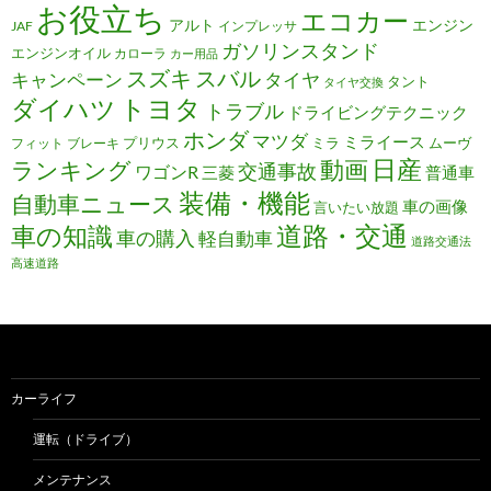
お役立ち
エコカー
アルト
エンジン
JAF
インプレッサ
ガソリンスタンド
エンジンオイル
カローラ
カー用品
スズキ
スバル
キャンペーン
タイヤ
タント
タイヤ交換
トヨタ
ダイハツ
トラブル
ドライビングテクニック
ホンダ
マツダ
ミライース
プリウス
ミラ
ムーヴ
フィット
ブレーキ
日産
動画
ランキング
交通事故
ワゴンR
三菱
普通車
装備・機能
自動車ニュース
車の画像
言いたい放題
道路・交通
車の知識
車の購入
軽自動車
道路交通法
高速道路
カーライフ
運転（ドライブ）
メンテナンス