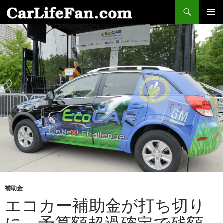
検
索
コ
メインメ
ン
ニュー
テ
ン
ツ
へ
ス
キ
ッ
プ
補助金
エコカー補助金が打ち切り
に。予算額超過確定で残額