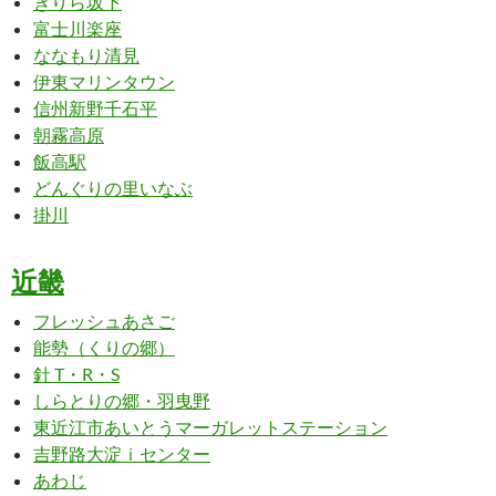
きりら坂下
富士川楽座
ななもり清見
伊東マリンタウン
信州新野千石平
朝霧高原
飯高駅
どんぐりの里いなぶ
掛川
近畿
フレッシュあさご
能勢（くりの郷）
針 T・R・S
しらとりの郷・羽曳野
東近江市あいとうマーガレットステーション
吉野路大淀ｉセンター
あわじ