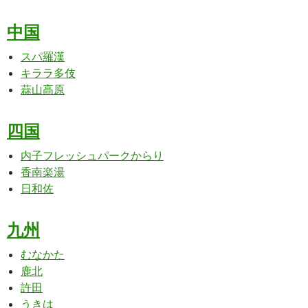
中国
スパ羅漢
キララ多伎
蒜山高原
四国
内子フレッシュパークからり
香南楽湯
日和佐
九州
むなかた
鹿北
許田
うきは