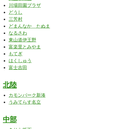
川場田園プラザ
どうし
三芳村
どまんなか たぬま
なるさわ
東山道伊王野
富楽里とみやま
もてぎ
はくしゅう
富士吉田
北陸
カモンパーク新湊
うみてらす名立
中部