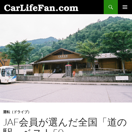
検
索
コ
メインメ
ン
ニュー
テ
ン
ツ
へ
ス
キ
ッ
プ
運転（ドライブ）
JAF会員が選んだ全国「道の