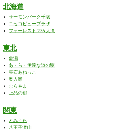
北海道
サーモンパーク千歳
ニセコビュープラザ
フォーレスト 276 大滝
東北
象潟
あ・ら・伊達な道の駅
雫石あねっこ
奥入瀬
むらやま
上品の郷
関東
とみうら
八王子滝山