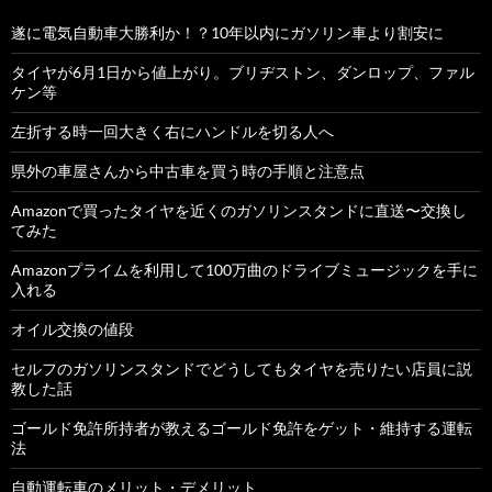
遂に電気自動車大勝利か！？10年以内にガソリン車より割安に
タイヤが6月1日から値上がり。ブリヂストン、ダンロップ、ファル
ケン等
左折する時一回大きく右にハンドルを切る人へ
県外の車屋さんから中古車を買う時の手順と注意点
Amazonで買ったタイヤを近くのガソリンスタンドに直送〜交換し
てみた
Amazonプライムを利用して100万曲のドライブミュージックを手に
入れる
オイル交換の値段
セルフのガソリンスタンドでどうしてもタイヤを売りたい店員に説
教した話
ゴールド免許所持者が教えるゴールド免許をゲット・維持する運転
法
自動運転車のメリット・デメリット