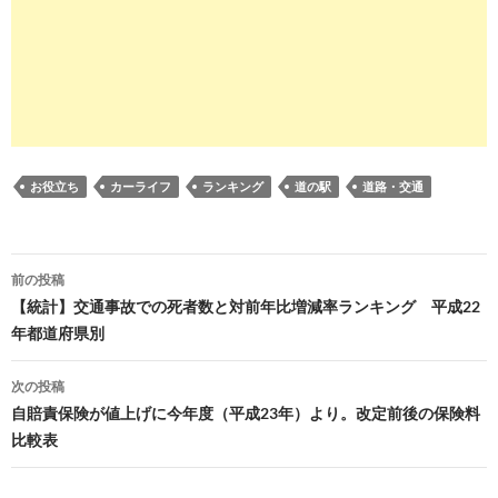
お役立ち
カーライフ
ランキング
道の駅
道路・交通
投
前の投稿
稿
【統計】交通事故での死者数と対前年比増減率ランキング 平成22
年都道府県別
ナ
ビ
次の投稿
自賠責保険が値上げに今年度（平成23年）より。改定前後の保険料
ゲ
比較表
ー