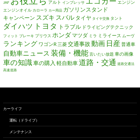
お役立ち
エコカー
アルト
エンジン
JAF
インプレッサ
ガソリンスタンド
エンジンオイル
カローラ
カー用品
スズキ
スバル
キャンペーン
タイヤ
タント
タイヤ交換
トヨタ
ダイハツ
トラブル
ドライビングテクニック
ホンダ
マツダ
ミライース
プリウス
ミラ
ムーヴ
フィット
ブレーキ
日産
動画
ランキング
交通事故
ワゴンR
三菱
普通車
装備・機能
自動車ニュース
車の画像
言いたい放題
道路・交通
車の知識
車の購入
軽自動車
道路交通法
高速道路
カーライフ
運転（ドライブ）
メンテナンス